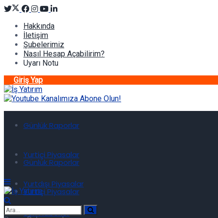
Hakkında
İletişim
Şubelerimiz
Nasıl Hesap Açabilirim?
Uyarı Notu
Giriş Yap
Günlük Raporlar
Yurtiçi Piyasalar
Günlük Raporlar
Yurtdışı Piyasalar
Yurtiçi Piyasalar
Son Haberler