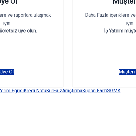
ye Ol
Müşter
lere ve raporlara ulaşmak
Daha Fazla içeriklere ve
için
için
 ücretsiz üye olun.
İş Yatırım müşte
Üye Ol
Müşteri
Verim Eğrisi
Kredi Notu
Kur
Faiz
Araştırma
Kupon Faizi
SGMK