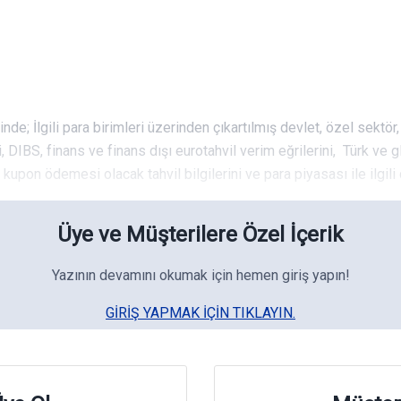
nde; İlgili para birimleri üzerinden çıkartılmış devlet, özel sektör
i, DIBS, finans ve finans dışı eurotahvil verim eğrilerini, Türk ve 
de kupon ödemesi olacak tahvil bilgilerini ve para piyasası ile ilgili
Üye ve Müşterilere Özel İçerik
Yazının devamını okumak için hemen giriş yapın!
GIRIŞ YAPMAK IÇIN TIKLAYIN.