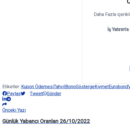
Ü
Daha Fazla içerik
İş Yatırım'a
Etiketler:
Kupon Ödemesi
Tahvil
Bono
Gösterge
Kıymet
Eurobond
Paylaş
Tweet
Gönder
Önceki Yazı
Günlük Yabancı Oranları 26/10/2022