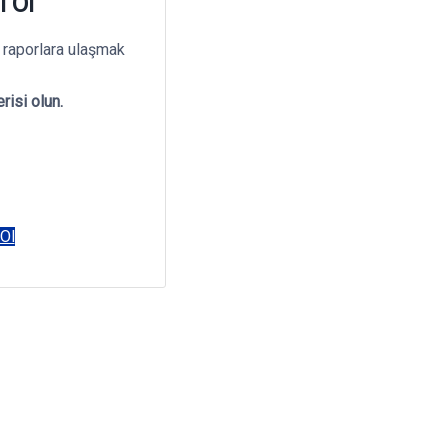
i Ol
 raporlara ulaşmak
risi olun.
 Ol