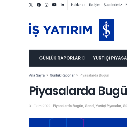
Hakkında
İletişim
Şubelerimiz
GÜNLÜK RAPORLAR
YURTIÇI PIYAS
Ana Sayfa
Günlük Raporlar
Piyasalarda Bugün
Piyasalarda Bugü
31 Ekim 2022
Piyasalarda Bugün
,
Genel
,
Yurtiçi Piyasalar
,
Gü