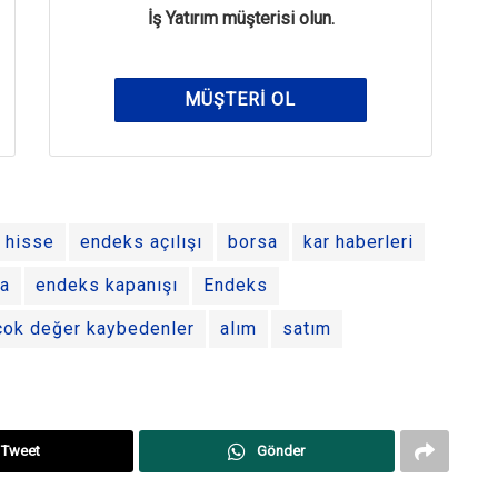
İş Yatırım müşterisi olun.
MÜŞTERI OL
hisse
endeks açılışı
borsa
kar haberleri
ma
endeks kapanışı
Endeks
çok değer kaybedenler
alım
satım
Tweet
Gönder