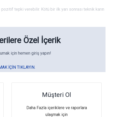
pozitif tepki verebilir. Kötü bir ilk yarı sonrası teknik karın
rilere Özel İçerik
umak için hemen giriş yapın!
MAK IÇIN TIKLAYIN.
Müşteri Ol
Daha Fazla içeriklere ve raporlara
ulaşmak için