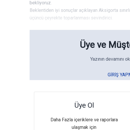
bekliyoruz.
Beklentiden iyi sonuçlar açıklayan Aksigorta sınırlı 
üçüncü çeyrekte toparlanması sevindirici.
Üye ve Müşte
Yazının devamını ok
GIRIŞ YAP
Üye Ol
Daha Fazla içeriklere ve raporlara
ulaşmak için