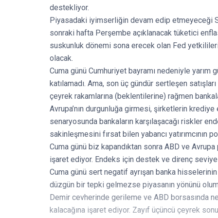
destekliyor.
Piyasadaki iyimserliğin devam edip etmeyeceği Sa
sonraki hafta Perşembe açıklanacak tüketici enfla
suskunluk dönemi sona erecek olan Fed yetkililerin
olacak.
Cuma günü Cumhuriyet bayramı nedeniyle yarım gün
katılamadı. Ama, son üç gündür sertleşen satışları
çeyrek rakamlarına (beklentilerine) rağmen bankalar
Avrupa’nın durgunluğa girmesi, şirketlerin krediye 
senaryosunda bankaların karşılaşacağı riskler ende
sakinleşmesini fırsat bilen yabancı yatırımcının po
Cuma günü biz kapandıktan sonra ABD ve Avrupa piya
işaret ediyor. Endeks için destek ve direnç seviye
Cuma günü sert negatif ayrışan banka hisselerinin
düzgün bir tepki gelmezse piyasanın yönünü olums
Demir cevherinde gerileme ve ABD borsasında nega
kalacağına işaret ediyor. Zayıf üçüncü çeyrek sonu