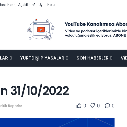
Nasıl Hesap Açabilirim?
Uyarı Notu
ALAR
YURTDIŞI PIYASALAR
SON HABERLER
VI
n 31/10/2022
0
0
0
nlük Raporlar