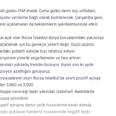
lı günkü ISM imalat, Cuma günkü tarım dışı istihdam,
syonu verilerine bağlı olarak belirlenecek. Çarşamba günü
in açıklamaları da beklentilerin şekillenmesinde etkili
 açık olan Borsa İstanbul dünya borsalarındaki yükselişe
 açıklamak için bu gerekçe yeterli değil. Güçlü üçüncü
daki şiddetli satışlar bizi rahatsız ediyor.
erişimine yönelik engellemeler ve faiz artırım
ksteki yükseliş trendini bozuyor. Kurun son iki aydır
zisyon azalttığını görüyoruz.
salarının seyri Borsa İstanbul’da sınırlı pozitif açılışa
leri 3,860 ve 3,900.
 bugün vereceği tepki yakından izlenmeli. Bankalarda
uza çevirebilir.
tif ayrışma demir-çelik hisselerinin baskı altında
çları açıklayan Kardemir hisselerinde negatif tepki