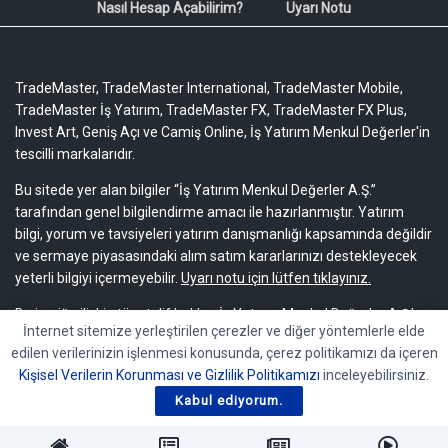
Nasıl Hesap Açabilirim?
Uyarı Notu
TradeMaster, TradeMaster International, TradeMaster Mobile,
TradeMaster İş Yatırım, TradeMaster FX, TradeMaster FX Plus,
Invest Art, Geniş Açı ve Camiş Online, İş Yatırım Menkul Değerler'in
tescilli markalarıdır.
Bu sitede yer alan bilgiler “İş Yatırım Menkul Değerler A.Ş.”
tarafından genel bilgilendirme amacı ile hazırlanmıştır. Yatırım
bilgi, yorum ve tavsiyeleri yatırım danışmanlığı kapsamında değildir
ve sermaye piyasasındaki alım satım kararlarınızı destekleyecek
yeterli bilgiyi içermeyebilir.
Uyarı notu için lütfen tıklayınız.
Bu içeriğe ilişkin tüm telif hakları İş Yatırım Menkul Değerler A.Ş.’ye
İnternet sitemize yerleştirilen çerezler ve diğer yöntemlerle elde
aittir. Bu içerik, açık iznimiz olmaksızın başkaları tarafından
edilen verilerinizin işlenmesi konusunda, çerez politikamızı da içeren
herhangi bir amaçla, kısmen veya tamamen çoğaltılamaz,
Kişisel Verilerin Korunması ve Gizlilik Politikamızı
inceleyebilirsiniz.
dağıtılamaz, yayımlanamaz veya değiştirilemez.
Kabul ediyorum.