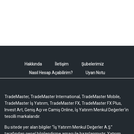
Hakkında
İletişim
Şubelerimiz
Nasıl Hesap Açabilirim?
Uyarı Notu
TradeMaster, TradeMaster International, TradeMaster Mobile,
TradeMaster İş Yatırım, TradeMaster FX, TradeMaster FX Plus,
Invest Art, Geniş Açı ve Camiş Online, İş Yatırım Menkul Değerler'in
tescilli markalarıdır.
Bu sitede yer alan bilgiler “İş Yatırım Menkul Değerler A.Ş.”
tarafından genel bilgilendirme amacı ile hazırlanmıştır. Yatırım