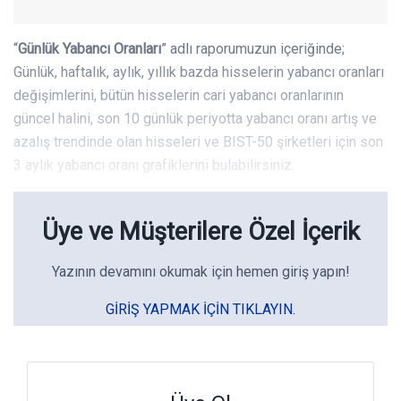
“
Günlük Yabancı Oranları
” adlı raporumuzun içeriğinde;
Günlük, haftalık, aylık, yıllık bazda hisselerin yabancı oranları
değişimlerini, bütün hisselerin cari yabancı oranlarının
güncel halini, son 10 günlük periyotta yabancı oranı artış ve
azalış trendinde olan hisseleri ve BIST-50 şirketleri için son
3 aylık yabancı oranı grafiklerini bulabilirsiniz.
Üye ve Müşterilere Özel İçerik
Yazının devamını okumak için hemen giriş yapın!
GIRIŞ YAPMAK IÇIN TIKLAYIN.