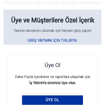
2022’deki %15’ten 2023’te %13.8’e düşeceğini öngörüyoruz.
Üye ve Müşterilere Özel İçerik
Yazının devamını okumak için hemen giriş yapın!
GIRIŞ YAPMAK IÇIN TIKLAYIN.
Üye Ol
Daha Fazla içeriklere ve raporlara ulaşmak için
İş Yatırım'a ücretsiz üye olun.
ÜYE OL