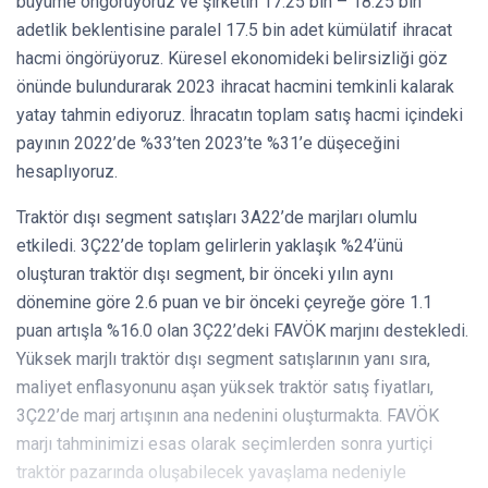
büyüme öngörüyoruz ve şirketin 17.25 bin – 18.25 bin
adetlik beklentisine paralel 17.5 bin adet kümülatif ihracat
hacmi öngörüyoruz. Küresel ekonomideki belirsizliği göz
önünde bulundurarak 2023 ihracat hacmini temkinli kalarak
yatay tahmin ediyoruz. İhracatın toplam satış hacmi içindeki
payının 2022’de %33’ten 2023’te %31’e düşeceğini
hesaplıyoruz.
Traktör dışı segment satışları 3A22’de marjları olumlu
etkiledi. 3Ç22’de toplam gelirlerin yaklaşık %24’ünü
oluşturan traktör dışı segment, bir önceki yılın aynı
dönemine göre 2.6 puan ve bir önceki çeyreğe göre 1.1
puan artışla %16.0 olan 3Ç22’deki FAVÖK marjını destekledi.
Yüksek marjlı traktör dışı segment satışlarının yanı sıra,
maliyet enflasyonunu aşan yüksek traktör satış fiyatları,
3Ç22’de marj artışının ana nedenini oluşturmakta. FAVÖK
marjı tahminimizi esas olarak seçimlerden sonra yurtiçi
traktör pazarında oluşabilecek yavaşlama nedeniyle