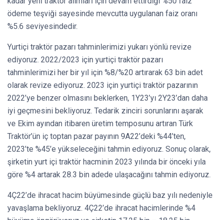
kadar yeni traktör alımları için devam ettirdiği %50 faiz
ödeme teşviği sayesinde mevcutta uygulanan faiz oranı
%5.6 seviyesindedir.
Yurtiçi traktör pazarı tahminlerimizi yukarı yönlü revize
ediyoruz. 2022/2023 için yurtiçi traktör pazarı
tahminlerimizi her bir yıl için %8/%20 artırarak 63 bin adet
olarak revize ediyoruz. 2023 için yurtiçi traktör pazarının
2022’ye benzer olmasını beklerken, 1Y23’yı 2Y23’dan daha
iyi geçmesini bekliyoruz. Tedarik zinciri sorunlarını aşarak
ve Ekim ayından itibaren üretim temposunu artıran Türk
Traktör’ün iç toptan pazar payının 9A22’deki %44’ten,
2023’te %45’e yükseleceğini tahmin ediyoruz. Sonuç olarak,
şirketin yurt içi traktör hacminin 2023 yılında bir önceki yıla
göre %4 artarak 28.3 bin adede ulaşacağını tahmin ediyoruz.
4Ç22’de ihracat hacim büyümesinde güçlü baz yılı nedeniyle
yavaşlama bekliyoruz. 4Ç22’de ihracat hacimlerinde %4