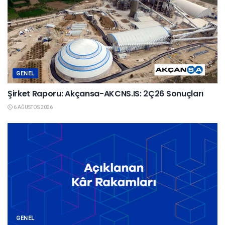
GENEL
Şirket Raporu: Akçansa-AKCNS.IS: 2Ç26 Sonuçları
6 AĞUSTOS 2026
GENEL