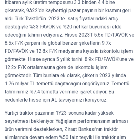
itibaren aylık üretim temposunu 3.3 binden 4.4 bine
çıkararak, 9A22’de kaybettiği pazar payının bir kısmını geri
aldı. Türk Traktör’ün 2023’te satış fiyatlarındaki artış
desteğiyle %33 FAVÖK ve %20 net kar büyümesi elde
edeceğini tahmin ediyoruz. Hisse 2023T 5.6x FD/FAVÖK ve
8.5x F/K çarpanı ile global benzer şirketlerin 9.7x
FD/FAVÖK ve 12.8x F/K medyanına kıyasla iskontolu işlem
görmekte. Hisse ayrıca 5 yıllık tarihi 8.9x FD/FAVÖK’üne ve
12.2x F/K ortalamasına göre de iskontolu işlem
görmektedir. Tüm bunlara ek olarak, şirketin 2023 yılında
1.76 milyar TL temettü dağıtacağını öngörüyoruz. Temettü
tahminimiz %7.4 temettü verimine işaret ediyor. Bu
nedenlerle hisse için AL tavsiyemizi koruyoruz.
Yurtiçi traktör pazarının 1Y23 sonuna kadar yüksek
seyretmesi bekleniyor. Yağışların performansının artması
ürün verimini desteklerken, Ziraat Bankası’nın traktör
alımlarında devam edem %50 faiz teşviki ile traktör alım