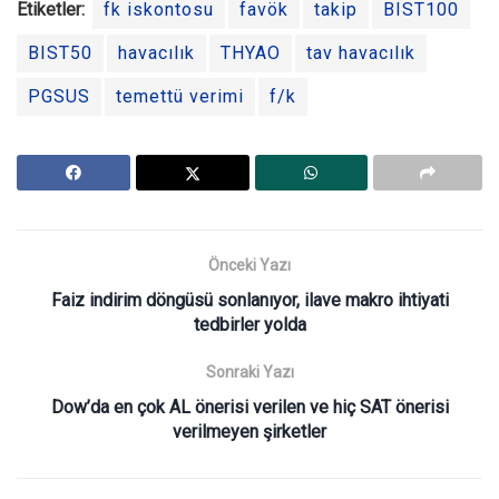
Etiketler:
fk iskontosu
favök
takip
BIST100
BIST50
havacılık
THYAO
tav havacılık
PGSUS
temettü verimi
f/k
Önceki Yazı
Faiz indirim döngüsü sonlanıyor, ilave makro ihtiyati
tedbirler yolda
Sonraki Yazı
Dow’da en çok AL önerisi verilen ve hiç SAT önerisi
verilmeyen şirketler