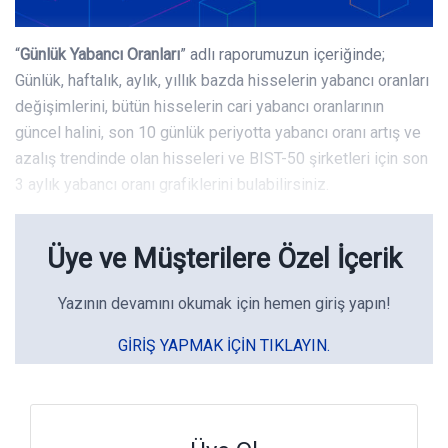
“
Günlük Yabancı Oranları
” adlı raporumuzun içeriğinde;
Günlük, haftalık, aylık, yıllık bazda hisselerin yabancı oranları
değişimlerini, bütün hisselerin cari yabancı oranlarının
güncel halini, son 10 günlük periyotta yabancı oranı artış ve
azalış trendinde olan hisseleri ve BIST-50 şirketleri için son
3 aylık yabancı oranı grafiklerini bulabilirsiniz.
Üye ve Müşterilere Özel İçerik
Yazının devamını okumak için hemen giriş yapın!
GIRIŞ YAPMAK IÇIN TIKLAYIN.