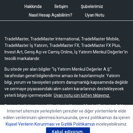
Hakkında
İletişim
Şubelerimiz
Nasıl Hesap Açabilirim?
Uyarı Notu
TradeMaster, TradeMaster International, TradeMaster Mobile,
TradeMaster İş Yatırım, TradeMaster FX, TradeMaster FX Plus,
Invest Art, Geniş Açı ve Camiş Online, İş Yatırım Menkul Değerler'in
tescilli markalarıdır.
Bu sitede yer alan bilgiler “İş Yatırım Menkul Değerler A.Ş.”
tarafından genel bilgilendirme amacı ile hazırlanmıştır. Yatırım
bilgi, yorum ve tavsiyeleri yatırım danışmanlığı kapsamında değildir
ve sermaye piyasasındaki alım satım kararlarınızı destekleyecek
yeterli bilgiyi içermeyebilir.
Uyarı notu için lütfen tıklayınız.
Bu içeriğe ilişkin tüm telif hakları İş Yatırım Menkul Değerler A.Ş.’ye
İnternet sitemize yerleştirilen çerezler ve diğer yöntemlerle elde
aittir. Bu içerik, açık iznimiz olmaksızın başkaları tarafından
edilen verilerinizin işlenmesi konusunda, çerez politikamızı da içeren
herhangi bir amaçla, kısmen veya tamamen çoğaltılamaz,
Kişisel Verilerin Korunması ve Gizlilik Politikamızı
inceleyebilirsiniz.
dağıtılamaz, yayımlanamaz veya değiştirilemez.
Kabul ediyorum.