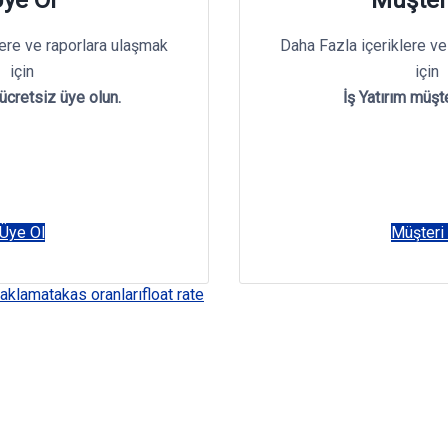
lere ve raporlara ulaşmak
Daha Fazla içeriklere ve
için
için
 ücretsiz üye olun.
İş Yatırım müşte
Üye Ol
Müşteri
saklama
takas oranları
float rate