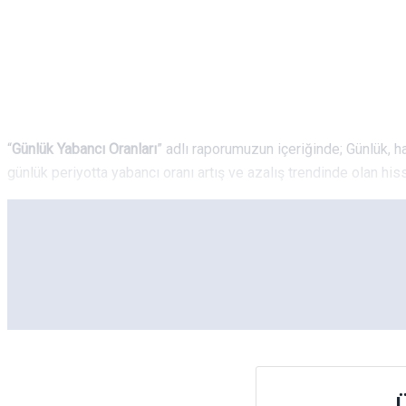
“
Günlük Yabancı Oranları
” adlı raporumuzun içeriğinde; Günlük, haf
günlük periyotta yabancı oranı artış ve azalış trendinde olan hisse
Ü