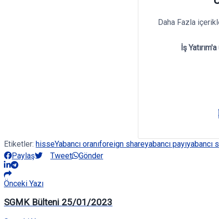
Daha Fazla içerik
İş Yatırım'a
Etiketler:
hisse
Yabancı oranı
foreign share
yabancı payı
yabancı 
Paylaş
Tweet
Gönder
Önceki Yazı
SGMK Bülteni 25/01/2023