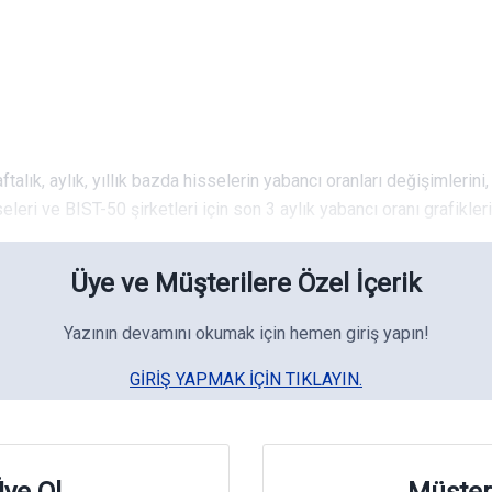
talık, aylık, yıllık bazda hisselerin yabancı oranları değişimlerini
leri ve BIST-50 şirketleri için son 3 aylık yabancı oranı grafiklerin
Üye ve Müşterilere Özel İçerik
Yazının devamını okumak için hemen giriş yapın!
GIRIŞ YAPMAK IÇIN TIKLAYIN.
ye Ol
Müşter