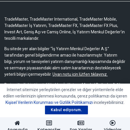
TradeMaster, TradeMaster International, TradeMaster Mobile,
TradeMaster İş Yatırım, TradeMaster FX, TradeMaster FX Plus,
Invest Art, Geniş Açı ve Camiş Online, İş Yatırım Menkul Değerler'in
tescilli markalarıdır.
Bu sitede yer alan bilgiler “İş Yatırım Menkul Değerler A.Ş.”
tarafından genel bilgilendirme amacı ile hazırlanmıştır. Yatırım
bilgi, yorum ve tavsiyeleri yatırım danışmanlığı kapsamında değildir
ve sermaye piyasasındaki alım satım kararlarınızı destekleyecek
yeterli bilgiyi içermeyebilir.
Uyarı notu için lütfen tıklayınız.
Bu içeriğe ilişkin tüm telif hakları İş Yatırım Menkul Değerler A.Ş.’ye
İnternet sitemize yerleştirilen çerezler ve diğer yöntemlerle elde
aittir. Bu içerik, açık iznimiz olmaksızın başkaları tarafından
edilen verilerinizin işlenmesi konusunda, çerez politikamızı da içeren
herhangi bir amaçla, kısmen veya tamamen çoğaltılamaz,
Kişisel Verilerin Korunması ve Gizlilik Politikamızı
inceleyebilirsiniz.
dağıtılamaz, yayımlanamaz veya değiştirilemez.
Kabul ediyorum.
Anasayfa
Kategoriler
Son Yazılar
Videolar