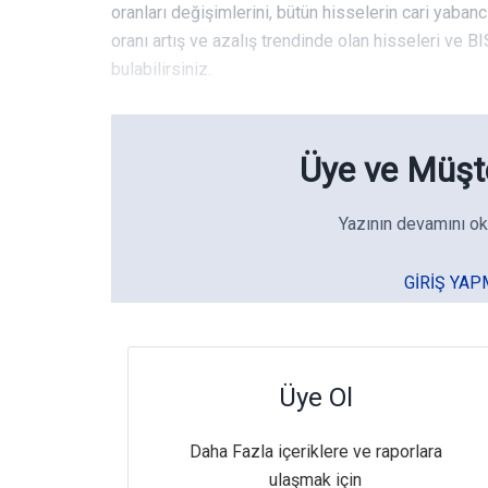
oranları değişimlerini, bütün hisselerin cari yabanc
oranı artış ve azalış trendinde olan hisseleri ve BIS
bulabilirsiniz.
Üye ve Müşte
Yazının devamını ok
GIRIŞ YAP
Üye Ol
Daha Fazla içeriklere ve raporlara
ulaşmak için