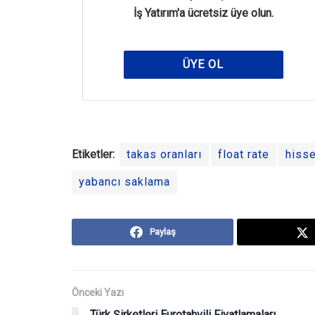
İş Yatırım'a ücretsiz üye olun.
ÜYE OL
Etiketler:
takas oranları
float rate
hiss
yabancı saklama
Paylaş
Önceki Yazı
Türk Şirketleri Eurotahvili Fiyatlamaları