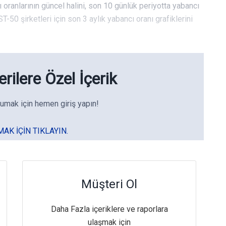
ı oranlarının güncel halini, son 10 günlük periyotta yabancı
T-50 şirketleri için son 3 aylık yabancı oranı grafiklerini
rilere Özel İçerik
umak için hemen giriş yapın!
MAK IÇIN TIKLAYIN.
Müşteri Ol
Daha Fazla içeriklere ve raporlara
ulaşmak için