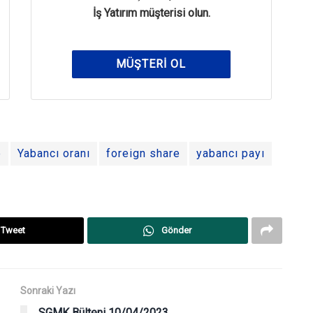
İş Yatırım müşterisi olun.
MÜŞTERI OL
e
Yabancı oranı
foreign share
yabancı payı
Tweet
Gönder
Sonraki Yazı
SGMK Bülteni 10/04/2023