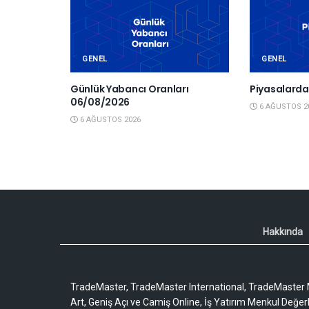
GENEL
GENEL
Günlük Yabancı Oranları
Piyasalard
06/08/2026
6 AĞUSTOS 2
6 AĞUSTOS 2026
Hakkında
TradeMaster, TradeMaster International, TradeMaster M
Art, Geniş Açı ve Camiş Online, İş Yatırım Menkul Değerler