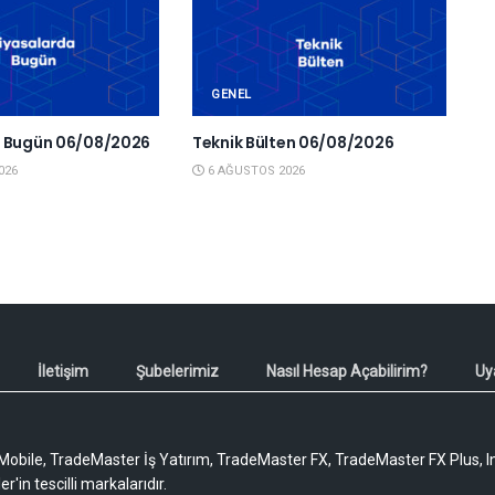
GENEL
a Bugün 06/08/2026
Teknik Bülten 06/08/2026
026
6 AĞUSTOS 2026
İletişim
Şubelerimiz
Nasıl Hesap Açabilirim?
Uy
obile, TradeMaster İş Yatırım, TradeMaster FX, TradeMaster FX Plus, I
'in tescilli markalarıdır.