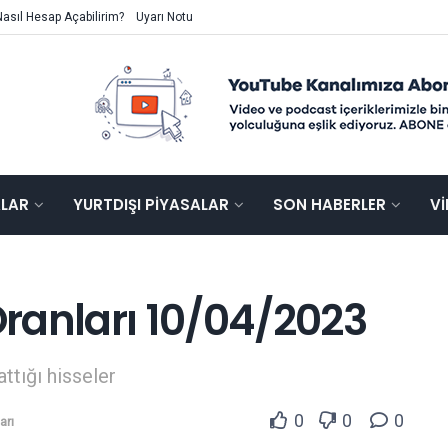
Nasıl Hesap Açabilirim?
Uyarı Notu
ALAR
YURTDIŞI PIYASALAR
SON HABERLER
V
ranları 10/04/2023
attığı hisseler
0
0
0
arı