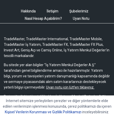
Hakkında
İletişim
Şubelerimiz
Nasıl Hesap Açabilirim?
Uyarı Notu
TradeMaster, TradeMaster International, TradeMaster Mobile,
TradeMaster İş Yatırım, TradeMaster FX, TradeMaster FX Plus,
Invest Art, Geniş Açı ve Camiş Online, İş Yatırım Menkul Değerler'in
tescilli markalarıdır.
Bu sitede yer alan bilgiler “İş Yatırım Menkul Değerler A.Ş.”
tarafından genel bilgilendirme amacı ile hazırlanmıştır. Yatırım
bilgi, yorum ve tavsiyeleri yatırım danışmanlığı kapsamında değildir
ve sermaye piyasasındaki alım satım kararlarınızı destekleyecek
yeterli bilgiyi içermeyebilir.
Uyarı notu için lütfen tıklayınız.
Bu içeriğe ilişkin tüm telif hakları İş Yatırım Menkul Değerler A.Ş.’ye
İnternet sitemize yerleştirilen çerezler ve diğer yöntemlerle elde
aittir. Bu içerik, açık iznimiz olmaksızın başkaları tarafından
edilen verilerinizin işlenmesi konusunda, çerez politikamızı da içeren
herhangi bir amaçla, kısmen veya tamamen çoğaltılamaz,
Kişisel Verilerin Korunması ve Gizlilik Politikamızı
inceleyebilirsiniz.
dağıtılamaz, yayımlanamaz veya değiştirilemez.