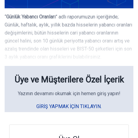
“
Günlük Yabancı Oranları
” adlı raporumuzun içeriğinde;
Günlük, haftalık, aylık, yıllık bazda hisselerin yabancı oranları
değişimlerini, bütün hisselerin cari yabancı oranlarının
güncel halini, son 10 günlük periyotta yabancı oranı artış ve
azalış trendinde olan hisseleri ve BIST-50 şirketleri için son
3 aylık yabancı oranı grafiklerini bulabilirsiniz.
Üye ve Müşterilere Özel İçerik
Yazının devamını okumak için hemen giriş yapın!
GIRIŞ YAPMAK IÇIN TIKLAYIN.