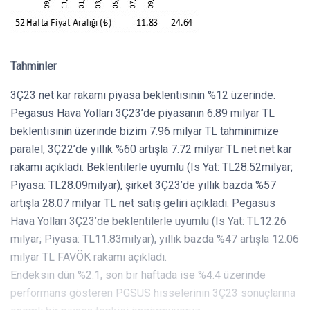
Tahminler
3Ç23 net kar rakamı piyasa beklentisinin %12 üzerinde.
Pegasus Hava Yolları 3Ç23’de piyasanın 6.89 milyar TL
beklentisinin üzerinde bizim 7.96 milyar TL tahminimize
paralel, 3Ç22’de yıllık %60 artışla 7.72 milyar TL net net kar
rakamı açıkladı. Beklentilerle uyumlu (Is Yat: TL28.52milyar;
Piyasa: TL28.09milyar), şirket 3Ç23’de yıllık bazda %57
artışla 28.07 milyar TL net satış geliri açıkladı. Pegasus
Hava Yolları 3Ç23’de beklentilerle uyumlu (Is Yat: TL12.26
milyar; Piyasa: TL11.83milyar), yıllık bazda %47 artışla 12.06
milyar TL FAVÖK rakamı açıkladı.
Endeksin dün %2.1, son bir haftada ise %4.4 üzerinde
performans gösteren PGSUS hisselerinin 3Ç23 sonuçlarına