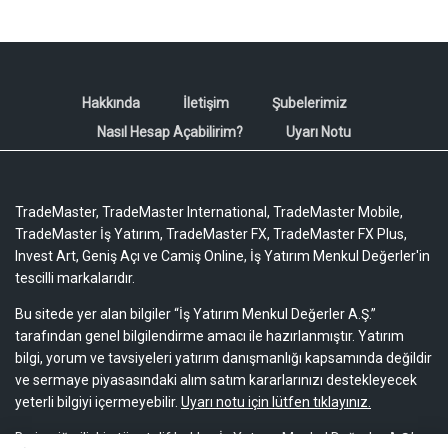
Hakkında
İletişim
Şubelerimiz
Nasıl Hesap Açabilirim?
Uyarı Notu
TradeMaster, TradeMaster International, TradeMaster Mobile,
TradeMaster İş Yatırım, TradeMaster FX, TradeMaster FX Plus,
Invest Art, Geniş Açı ve Camiş Online, İş Yatırım Menkul Değerler'in
tescilli markalarıdır.
Bu sitede yer alan bilgiler “İş Yatırım Menkul Değerler A.Ş.”
tarafından genel bilgilendirme amacı ile hazırlanmıştır. Yatırım
bilgi, yorum ve tavsiyeleri yatırım danışmanlığı kapsamında değildir
ve sermaye piyasasındaki alım satım kararlarınızı destekleyecek
yeterli bilgiyi içermeyebilir.
Uyarı notu için lütfen tıklayınız.
Bu içeriğe ilişkin tüm telif hakları İş Yatırım Menkul Değerler A.Ş.’ye