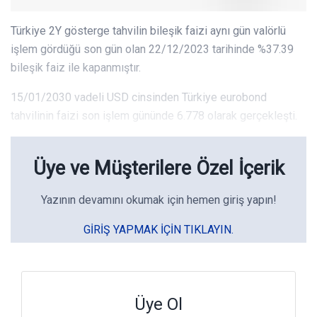
Türkiye 2Y gösterge tahvilin bileşik faizi aynı gün valörlü
işlem gördüğü son gün olan 22/12/2023 tarihinde %37.39
bileşik faiz ile kapanmıştır.
15/01/2030 vadeli USD cinsinden Türkiye eurobond
tahvilinin faizi son işlem gününde 6.778 olarak gerçekleşti.
Üye ve Müşterilere Özel İçerik
Yazının devamını okumak için hemen giriş yapın!
GIRIŞ YAPMAK IÇIN TIKLAYIN.
Üye Ol