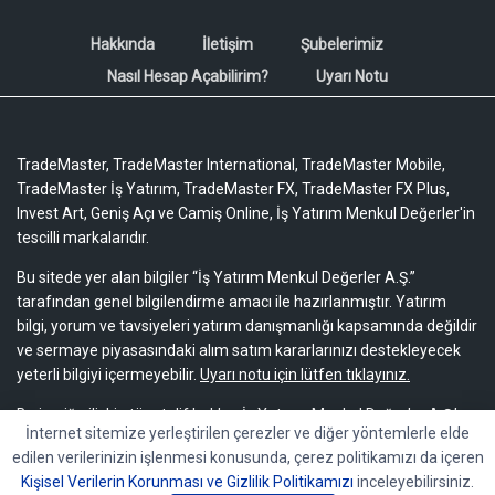
Hakkında
İletişim
Şubelerimiz
Nasıl Hesap Açabilirim?
Uyarı Notu
TradeMaster, TradeMaster International, TradeMaster Mobile,
TradeMaster İş Yatırım, TradeMaster FX, TradeMaster FX Plus,
Invest Art, Geniş Açı ve Camiş Online, İş Yatırım Menkul Değerler'in
tescilli markalarıdır.
Bu sitede yer alan bilgiler “İş Yatırım Menkul Değerler A.Ş.”
tarafından genel bilgilendirme amacı ile hazırlanmıştır. Yatırım
bilgi, yorum ve tavsiyeleri yatırım danışmanlığı kapsamında değildir
ve sermaye piyasasındaki alım satım kararlarınızı destekleyecek
yeterli bilgiyi içermeyebilir.
Uyarı notu için lütfen tıklayınız.
Bu içeriğe ilişkin tüm telif hakları İş Yatırım Menkul Değerler A.Ş.’ye
İnternet sitemize yerleştirilen çerezler ve diğer yöntemlerle elde
aittir. Bu içerik, açık iznimiz olmaksızın başkaları tarafından
edilen verilerinizin işlenmesi konusunda, çerez politikamızı da içeren
herhangi bir amaçla, kısmen veya tamamen çoğaltılamaz,
Kişisel Verilerin Korunması ve Gizlilik Politikamızı
inceleyebilirsiniz.
dağıtılamaz, yayımlanamaz veya değiştirilemez.