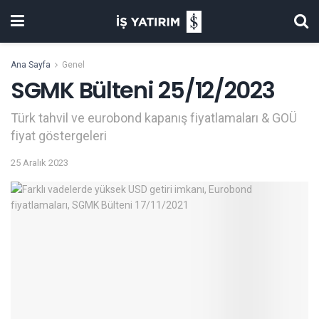
Ana Sayfa
Genel
SGMK Bülteni 25/12/2023
Türk tahvil ve eurobond kapanış fiyatlamaları & GOÜ
fiyat göstergeleri
25 Aralık 2023