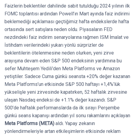
Faizlerin beklentiler dahilinde sabit tutulduğu 2024 yılının ilk
FOMC toplantısı ardından Powell’ın Mart ayında faiz indirimi
beklemediği açıklaması geçtiğimiz hafta endekslerde hafta
ortasında sert satışlara neden oldu. Piyasaların FED
nezdindeki faiz indirim senaryolarına rağmen ISM İmalat ve
İstihdam verilerindeki yukarı yönlü sürprizler de
beklentilerin ötelenmesine neden olurken, yeni zirve
arayışına devam eden S&P 500 endeksinin yardımına bu
sefer Muhteşem Yedili’den Meta Platforms ve Amazon
yetiştiler. Sadece Cuma günkü seansta +20% değer kazanan
Meta Platforms’un etkisinde S&P 500 haftayı +1,4%’lük
yükselişle yeni zirvesinde kapatırken, 52 haftalık zirvesine
ulaşan Nasdaq endeksi de +1.1% değer kazandı. S&P
500’de haftalık performanslarda da ilk sırayı Perşembe
günkü seans kapanışı ardından yıl sonu rakamlarını açıklayan
Meta Platforms (META)
aldı. Yapay zekanın
yönlendirmeleriyle artan etkileşimlerin etkisinde reklam