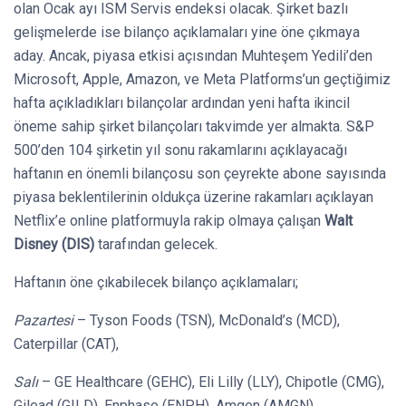
olan Ocak ayı ISM Servis endeksi olacak. Şirket bazlı
gelişmelerde ise bilanço açıklamaları yine öne çıkmaya
aday. Ancak, piyasa etkisi açısından Muhteşem Yedili’den
Microsoft, Apple, Amazon, ve Meta Platforms’un geçtiğimiz
hafta açıkladıkları bilançolar ardından yeni hafta ikincil
öneme sahip şirket bilançoları takvimde yer almakta. S&P
500’den 104 şirketin yıl sonu rakamlarını açıklayacağı
haftanın en önemli bilançosu son çeyrekte abone sayısında
piyasa beklentilerinin oldukça üzerine rakamları açıklayan
Netflix’e online platformuyla rakip olmaya çalışan
Walt
Disney (DIS)
tarafından gelecek.
Haftanın öne çıkabilecek bilanço açıklamaları;
Pazartesi
– Tyson Foods (TSN), McDonald’s (MCD),
Caterpillar (CAT),
Salı
– GE Healthcare (GEHC), Eli Lilly (LLY), Chipotle (CMG),
Gilead (GILD), Enphase (ENPH), Amgen (AMGN),