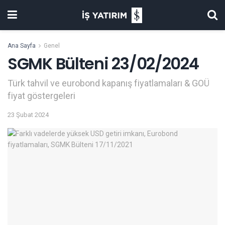
Ana Sayfa
Genel
SGMK Bülteni 23/02/2024
Türk tahvil ve eurobond kapanış fiyatlamaları & GOÜ
fiyat göstergeleri
23 Şubat 2024