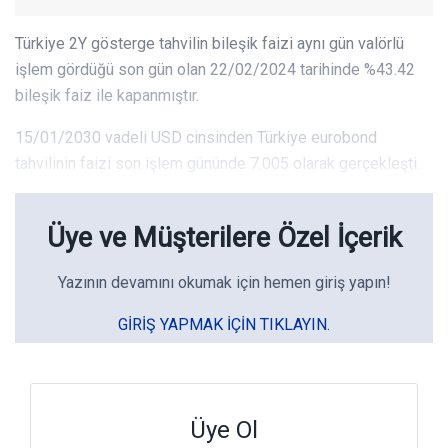
Türkiye 2Y gösterge tahvilin bileşik faizi aynı gün valörlü
işlem gördüğü son gün olan 22/02/2024 tarihinde %43.42
bileşik faiz ile kapanmıştır.
15/01/2030 vadeli USD cinsinden Türkiye eurobond
tahvilinin faizi son işlem gününde 7.005 olarak gerçekleşti.
Üye ve Müşterilere Özel İçerik
Yazının devamını okumak için hemen giriş yapın!
GIRIŞ YAPMAK IÇIN TIKLAYIN.
Üye Ol