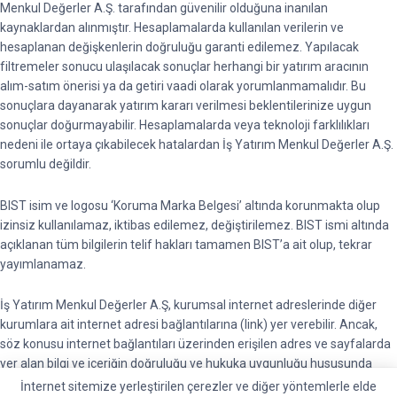
Menkul Değerler A.Ş. tarafından güvenilir olduğuna inanılan
kaynaklardan alınmıştır. Hesaplamalarda kullanılan verilerin ve
hesaplanan değişkenlerin doğruluğu garanti edilemez. Yapılacak
filtremeler sonucu ulaşılacak sonuçlar herhangi bir yatırım aracının
alım-satım önerisi ya da getiri vaadi olarak yorumlanmamalıdır. Bu
sonuçlara dayanarak yatırım kararı verilmesi beklentilerinize uygun
sonuçlar doğurmayabilir. Hesaplamalarda veya teknoloji farklılıkları
nedeni ile ortaya çıkabilecek hatalardan İş Yatırım Menkul Değerler A.Ş.
sorumlu değildir.
BIST isim ve logosu ‘Koruma Marka Belgesi’ altında korunmakta olup
izinsiz kullanılamaz, iktibas edilemez, değiştirilemez. BIST ismi altında
açıklanan tüm bilgilerin telif hakları tamamen BIST’a ait olup, tekrar
yayımlanamaz.
İş Yatırım Menkul Değerler A.Ş, kurumsal internet adreslerinde diğer
kurumlara ait internet adresi bağlantılarına (link) yer verebilir. Ancak,
söz konusu internet bağlantıları üzerinden erişilen adres ve sayfalarda
yer alan bilgi ve içeriğin doğruluğu ve hukuka uygunluğu hususunda
garanti vermemektedir ve sorumluluk kabul etmemektedir.
İnternet sitemize yerleştirilen çerezler ve diğer yöntemlerle elde