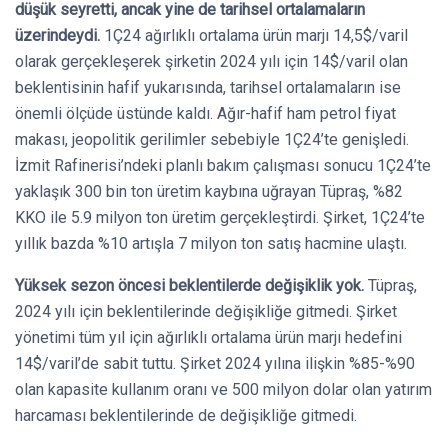
düşük seyretti, ancak yine de tarihsel ortalamaların
üzerindeydi.
1Ç24 ağırlıklı ortalama ürün marjı 14,5$/varil
olarak gerçekleşerek şirketin 2024 yılı için 14$/varil olan
beklentisinin hafif yukarısında, tarihsel ortalamaların ise
önemli ölçüde üstünde kaldı. Ağır-hafif ham petrol fiyat
makası, jeopolitik gerilimler sebebiyle 1Ç24’te genişledi.
İzmit Rafinerisi’ndeki planlı bakım çalışması sonucu 1Ç24’te
yaklaşık 300 bin ton üretim kaybına uğrayan Tüpraş, %82
KKO ile 5.9 milyon ton üretim gerçekleştirdi. Şirket, 1Ç24’te
yıllık bazda %10 artışla 7 milyon ton satış hacmine ulaştı.
Yüksek sezon öncesi beklentilerde değişiklik yok.
Tüpraş,
2024 yılı için beklentilerinde değişikliğe gitmedi. Şirket
yönetimi tüm yıl için ağırlıklı ortalama ürün marjı hedefini
14$/varil’de sabit tuttu. Şirket 2024 yılına ilişkin %85-%90
olan kapasite kullanım oranı ve 500 milyon dolar olan yatırım
harcaması beklentilerinde de değişikliğe gitmedi.