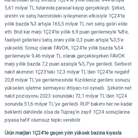
5,61 milyar TL tutarında parasal kayıp gerçekleşti. Şirket,
üretim ve satış hacmindeki iyileşmenin etkisiyle 1Ç24’te
yıllık bazda %3 artışla 165,5 milyar TL net satış geliri elde
etti. Brüt kar marjı 1Ç24’te yıllık 6,9 puan gerilemeyle %8’e,
faaliyet giderleri/satış oranı yıllık 0,3 puan artışla %3,5’e
yükseldi. Sonuç olarak FAVÖK, 1Ç24’te yıllık bazda %54
gerilemeyle 9,46 milyar TL olarak gerçekleşirken FAVÖK
marjı yıllık bazda 7,2 puan azalışla %5,7’ye geriledi. Serbest
nakit akımının 1Ç23’teki 12,3 milyar TL’den 1Ç24’te negatif
20,8 milyar TL’ye gerilemesinde Kızıldeniz gerilimi sonucu
yükselen işletme sermayesi ihtiyacı rol oynadı. Şirketin net
nakit pozisyonu 2023 sonundaki 72,1 milyar TL’den 1Ç24
sonunda 51,6 milyar TL’ye geriledi. RUP bakımı her ne kadar
beklenti dahilinde olsa da Tüpraş’ın zayıf 1Ç24 sonuçlarına
piyasa hafif olumsuz tepki verebilir.
Ürün marjları 1Ç24’te geçen yılın yüksek bazına kıyasla