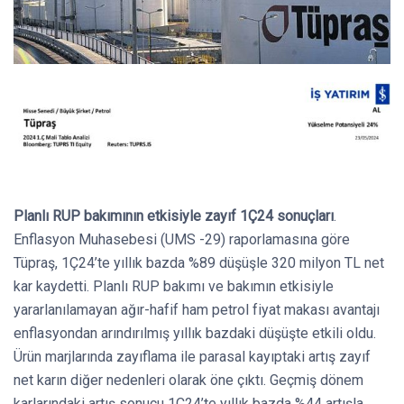
Planlı RUP bakımının etkisiyle zayıf 1Ç24 sonuçları
.
Enflasyon Muhasebesi (UMS -29) raporlamasına göre
Tüpraş, 1Ç24’te yıllık bazda %89 düşüşle 320 milyon TL net
kar kaydetti. Planlı RUP bakımı ve bakımın etkisiyle
yararlanılamayan ağır-hafif ham petrol fiyat makası avantajı
enflasyondan arındırılmış yıllık bazdaki düşüşte etkili oldu.
Ürün marjlarında zayıflama ile parasal kayıptaki artış zayıf
net karın diğer nedenleri olarak öne çıktı. Geçmiş dönem
karlarındaki artış sonucu 1Ç24’te yıllık bazda %44 artışla