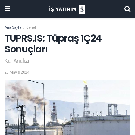
Ana Sayfa
Genel
TUPRS.IS: Tüpraş 1Ç24
Sonuçları
Kar Analizi
23 Mayıs 2024