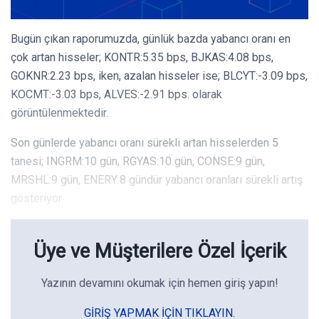
Bugün çıkan raporumuzda, günlük bazda yabancı oranı en
çok artan hisseler; KONTR:5.35 bps, BJKAS:4.08 bps,
GOKNR:2.23 bps, iken, azalan hisseler ise; BLCYT:-3.09 bps,
KOCMT:-3.03 bps, ALVES:-2.91 bps. olarak
görüntülenmektedir.
Son günlerde yabancı oranı sürekli artan hisselerden 5
tanesi; INGRM:10 gün, RGYAS:10 gün, CONSE:9 gün,
MRSHL:9 gün, ENERY:8 gündür yabancı oranları sürekli artış
gösteriyor.
Üye ve Müşterilere Özel İçerik
Yazının devamını okumak için hemen giriş yapın!
GIRIŞ YAPMAK IÇIN TIKLAYIN.