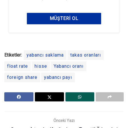
MÜŞTERI OL
Etiketler:
yabancı saklama
takas oranları
float rate
hisse
Yabancı oranı
foreign share
yabancı payı
Önceki Yazı