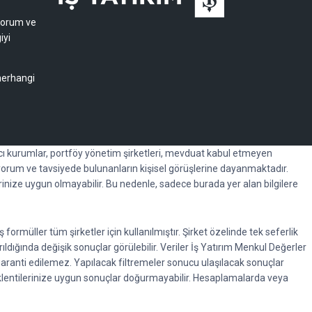
 yorum ve
iyi
 herhangi
racı kurumlar, portföy yönetim şirketleri, mevduat kabul etmeyen
orum ve tavsiyede bulunanların kişisel görüşlerine dayanmaktadır.
erinize uygun olmayabilir. Bu nedenle, sadece burada yer alan bilgilere
rmüller tüm şirketler için kullanılmıştır. Şirket özelinde tek seferlik
rıldığında değişik sonuçlar görülebilir. Veriler İş Yatırım Menkul Değerler
garanti edilemez. Yapılacak filtremeler sonucu ulaşılacak sonuçlar
beklentilerinize uygun sonuçlar doğurmayabilir. Hesaplamalarda veya