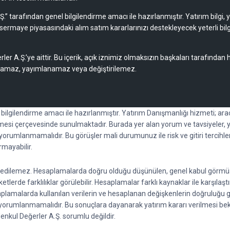
Ş.” tarafından genel bilgilendirme amacı ile hazırlanmıştır. Yatırım bilgi,
sermaye piyasasındaki alım satım kararlarınızı destekleyecek yeterli bilg
rler A.Ş.’ye aittir. Bu içerik, açık iznimiz olmaksızın başkaları tarafından
lamaz, yayımlanamaz veya değiştirilemez.
l bilgilendirme amacı ile hazırlanmıştır. Yatırım Danışmanlığı hizmeti; a
esi çerçevesinde sunulmaktadır. Burada yer alan yorum ve tavsiyeler, y
k yorumlanmamalıdır. Bu görüşler mali durumunuz ile risk ve gitiri tercihl
rmayabilir.
ti edilemez. Hesaplamalarda doğru olduğu düşünülen, genel kabul görmüş fo
lerde farklılıklar görülebilir. Hesaplamalar farklı kaynaklar ile karşılaştı
saplamalarda kullanılan verilerin ve hesaplanan değişkenlerin doğruluğu 
rak yorumlanmamalıdır. Bu sonuçlara dayanarak yatırım kararı verilmesi 
 Menkul Değerler A.Ş. sorumlu değildir.