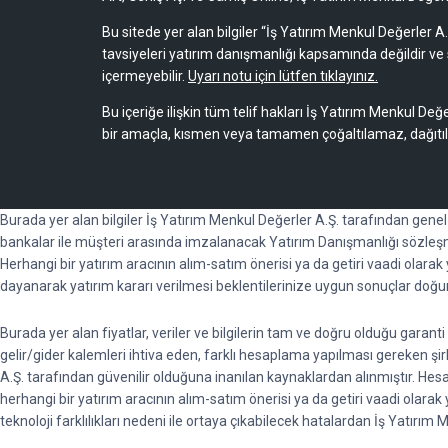
Bu sitede yer alan bilgiler “İş Yatırım Menkul Değerler A.
tavsiyeleri yatırım danışmanlığı kapsamında değildir ve 
içermeyebilir.
Uyarı notu için lütfen tıklayınız.
Bu içeriğe ilişkin tüm telif hakları İş Yatırım Menkul Değe
bir amaçla, kısmen veya tamamen çoğaltılamaz, dağıtı
Burada yer alan bilgiler İş Yatırım Menkul Değerler A.Ş. tarafından gene
bankalar ile müşteri arasında imzalanacak Yatırım Danışmanlığı sözleşm
Herhangi bir yatırım aracının alım-satım önerisi ya da getiri vaadi olara
dayanarak yatırım kararı verilmesi beklentilerinize uygun sonuçlar doğu
Burada yer alan fiyatlar, veriler ve bilgilerin tam ve doğru olduğu garan
gelir/gider kalemleri ihtiva eden, farklı hesaplama yapılması gereken şirket
A.Ş. tarafından güvenilir olduğuna inanılan kaynaklardan alınmıştır. He
herhangi bir yatırım aracının alım-satım önerisi ya da getiri vaadi ola
teknoloji farklılıkları nedeni ile ortaya çıkabilecek hatalardan İş Yatırım