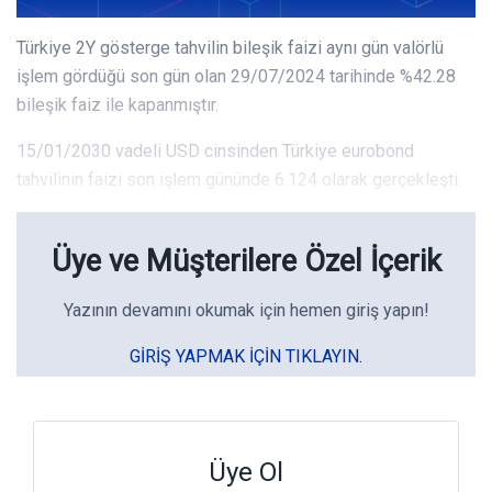
Türkiye 2Y gösterge tahvilin bileşik faizi aynı gün valörlü
işlem gördüğü son gün olan 29/07/2024 tarihinde %42.28
bileşik faiz ile kapanmıştır.
15/01/2030 vadeli USD cinsinden Türkiye eurobond
tahvilinin faizi son işlem gününde 6.124 olarak gerçekleşti.
Üye ve Müşterilere Özel İçerik
Yazının devamını okumak için hemen giriş yapın!
GIRIŞ YAPMAK IÇIN TIKLAYIN.
Üye Ol