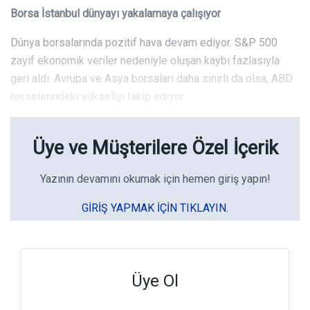
Borsa İstanbul dünyayı yakalamaya çalışıyor
Dünya borsalarında pozitif hava devam ediyor. S&P 500
zayıf ekonomik veriler nedeniyle oluşan kaybı fazlasıyla
geri aldı. Avrupa ve Asya borsaları daha sınırlı da olsa, ABD
hisselerindeki yükselişi takip ediyor.
Üye ve Müşterilere Özel İçerik
Yazının devamını okumak için hemen giriş yapın!
GIRIŞ YAPMAK IÇIN TIKLAYIN.
Üye Ol