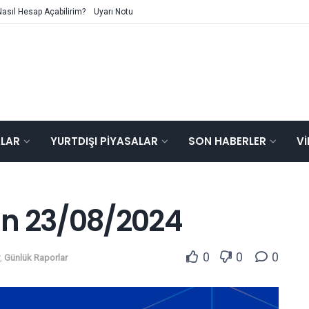
Nasıl Hesap Açabilirim?
Uyarı Notu
ALAR
YURTDIŞI PIYASALAR
SON HABERLER
V
ün 23/08/2024
0
0
0
,
Günlük Raporlar