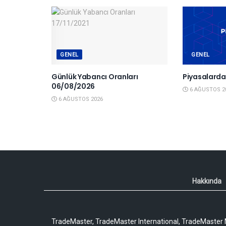
GENEL
GENEL
Günlük Yabancı Oranları
Piyasalard
06/08/2026
6 AĞUSTOS 2
6 AĞUSTOS 2026
Hakkında
TradeMaster, TradeMaster International, TradeMaster M