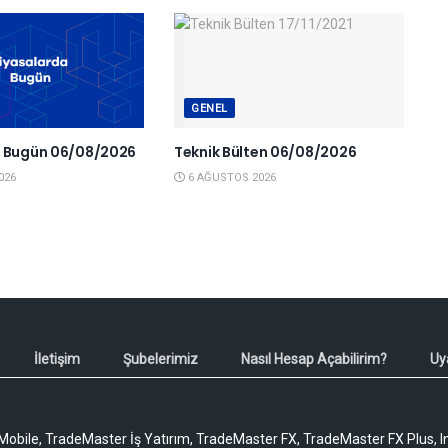
GENEL
a Bugün 06/08/2026
Teknik Bülten 06/08/2026
026
6 AĞUSTOS 2026
İletişim
Şubelerimiz
Nasıl Hesap Açabilirim?
Uy
obile, TradeMaster İş Yatırım, TradeMaster FX, TradeMaster FX Plus, I