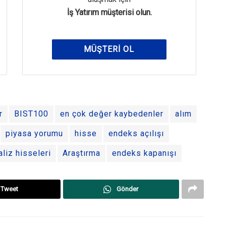
İş Yatırım müşterisi olun.
MÜŞTERI OL
r
BIST100
en çok değer kaybedenler
alım
piyasa yorumu
hisse
endeks açılışı
aliz hisseleri
Araştırma
endeks kapanışı
Tweet
Gönder