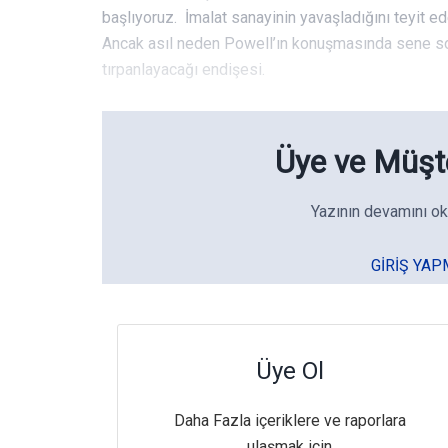
başlıyoruz. İmalat sanayinin yavaşladığını teyit ed
Ancak asıl neden Powell’ın konuşmasında sene son
tırpanlayacağı endişesi.
Üye ve Müşte
Yazının devamını ok
GIRIŞ YAP
Üye Ol
Daha Fazla içeriklere ve raporlara
ulaşmak için