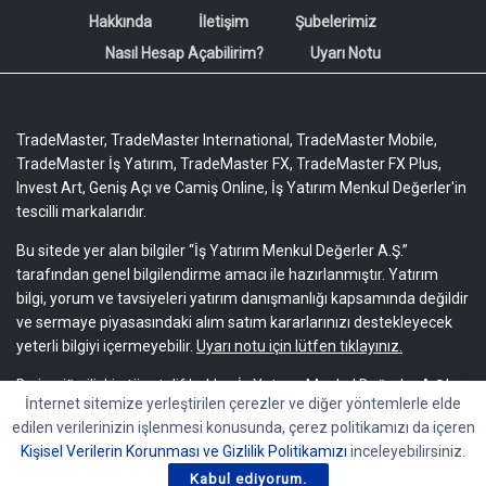
Hakkında
İletişim
Şubelerimiz
Nasıl Hesap Açabilirim?
Uyarı Notu
TradeMaster, TradeMaster International, TradeMaster Mobile,
TradeMaster İş Yatırım, TradeMaster FX, TradeMaster FX Plus,
Invest Art, Geniş Açı ve Camiş Online, İş Yatırım Menkul Değerler'in
tescilli markalarıdır.
Bu sitede yer alan bilgiler “İş Yatırım Menkul Değerler A.Ş.”
tarafından genel bilgilendirme amacı ile hazırlanmıştır. Yatırım
bilgi, yorum ve tavsiyeleri yatırım danışmanlığı kapsamında değildir
ve sermaye piyasasındaki alım satım kararlarınızı destekleyecek
yeterli bilgiyi içermeyebilir.
Uyarı notu için lütfen tıklayınız.
Bu içeriğe ilişkin tüm telif hakları İş Yatırım Menkul Değerler A.Ş.’ye
İnternet sitemize yerleştirilen çerezler ve diğer yöntemlerle elde
aittir. Bu içerik, açık iznimiz olmaksızın başkaları tarafından
edilen verilerinizin işlenmesi konusunda, çerez politikamızı da içeren
herhangi bir amaçla, kısmen veya tamamen çoğaltılamaz,
Kişisel Verilerin Korunması ve Gizlilik Politikamızı
inceleyebilirsiniz.
dağıtılamaz, yayımlanamaz veya değiştirilemez.
Kabul ediyorum.