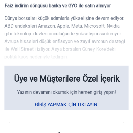
Faiz indirim döngüsü banka ve GYO ile satın alınıyor
Dünya borsaları küçük adımlarla yükselişine devam ediyor.
ABD endeksleri Amazon, Apple, Meta, Microsoft, Nvidia
gibi teknoloji devleri öncülüğünde yükselişini sürdürüyor.
Avrupa hisseleri düşük enflasyon ve zayıf avronun desteği
ile Wall Street’i izliyor. Asya borsaları Güney Kore’deki
politik kaos nedeniyle tedirgin.
Üye ve Müşterilere Özel İçerik
Yazının devamını okumak için hemen giriş yapın!
GIRIŞ YAPMAK IÇIN TIKLAYIN.