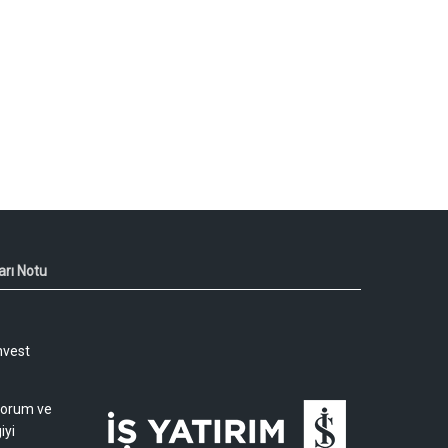
arı Notu
nvest
 yorum ve
iyi