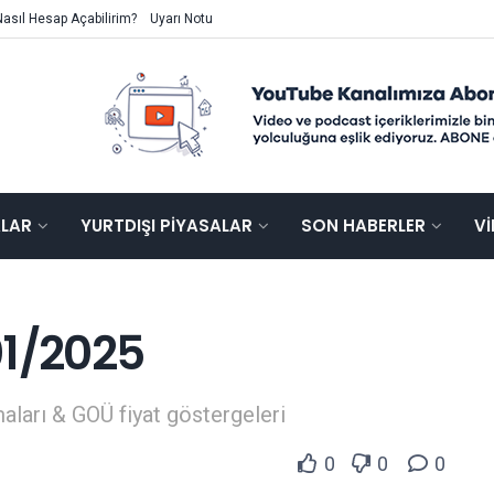
Nasıl Hesap Açabilirim?
Uyarı Notu
ALAR
YURTDIŞI PIYASALAR
SON HABERLER
V
01/2025
aları & GOÜ fiyat göstergeleri
0
0
0