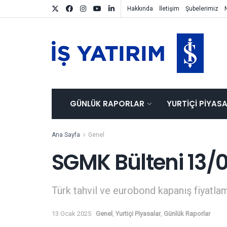
Hakkında
İletişim
Şubelerimiz
GÜNLÜK RAPORLAR
YURTIÇI PIYAS
Ana Sayfa
Genel
SGMK Bülteni 13/
Türk tahvil ve eurobond kapanış fiyatlam
13 Ocak 2025
Genel
,
Yurtiçi Piyasalar
,
Günlük Raporlar