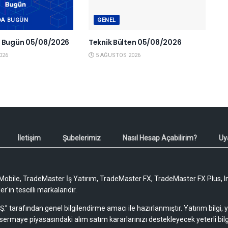
DA BUGÜN
GENEL
a Bugün 05/08/2026
Teknik Bülten 05/08/2026
026
5 AĞUSTOS 2026
İletişim
Şubelerimiz
Nasıl Hesap Açabilirim?
Uy
obile, TradeMaster İş Yatırım, TradeMaster FX, TradeMaster FX Plus, I
'in tescilli markalarıdır.
Ş.” tarafından genel bilgilendirme amacı ile hazırlanmıştır. Yatırım bilgi,
sermaye piyasasındaki alım satım kararlarınızı destekleyecek yeterli bilg