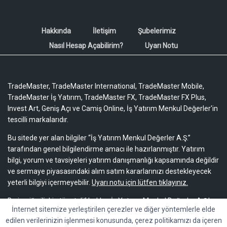
Hakkında
İletişim
Şubelerimiz
Nasıl Hesap Açabilirim?
Uyarı Notu
TradeMaster, TradeMaster International, TradeMaster Mobile,
TradeMaster İş Yatırım, TradeMaster FX, TradeMaster FX Plus,
Invest Art, Geniş Açı ve Camiş Online, İş Yatırım Menkul Değerler'in
tescilli markalarıdır.
Bu sitede yer alan bilgiler “İş Yatırım Menkul Değerler A.Ş.”
tarafından genel bilgilendirme amacı ile hazırlanmıştır. Yatırım
bilgi, yorum ve tavsiyeleri yatırım danışmanlığı kapsamında değildir
ve sermaye piyasasındaki alım satım kararlarınızı destekleyecek
yeterli bilgiyi içermeyebilir.
Uyarı notu için lütfen tıklayınız.
Bu içeriğe ilişkin tüm telif hakları İş Yatırım Menkul Değerler A.Ş.’ye
İnternet sitemize yerleştirilen çerezler ve diğer yöntemlerle elde
aittir. Bu içerik, açık iznimiz olmaksızın başkaları tarafından
edilen verilerinizin işlenmesi konusunda, çerez politikamızı da içeren
herhangi bir amaçla, kısmen veya tamamen çoğaltılamaz,