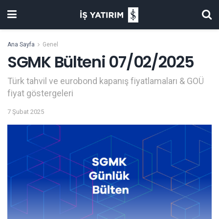
Ana Sayfa
Genel
SGMK Bülteni 07/02/2025
Türk tahvil ve eurobond kapanış fiyatlamaları & GOÜ
fiyat göstergeleri
7 Şubat 2025