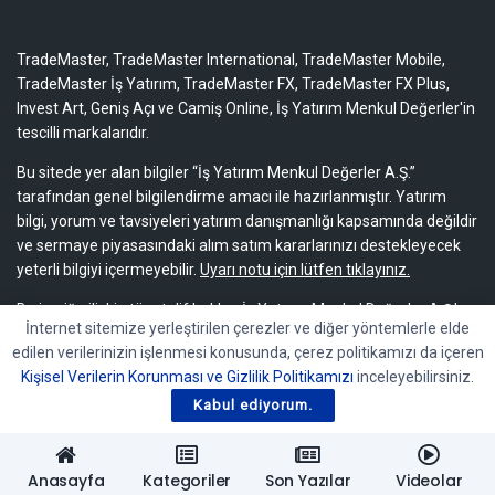
TradeMaster, TradeMaster International, TradeMaster Mobile,
TradeMaster İş Yatırım, TradeMaster FX, TradeMaster FX Plus,
Invest Art, Geniş Açı ve Camiş Online, İş Yatırım Menkul Değerler'in
tescilli markalarıdır.
Bu sitede yer alan bilgiler “İş Yatırım Menkul Değerler A.Ş.”
tarafından genel bilgilendirme amacı ile hazırlanmıştır. Yatırım
bilgi, yorum ve tavsiyeleri yatırım danışmanlığı kapsamında değildir
ve sermaye piyasasındaki alım satım kararlarınızı destekleyecek
yeterli bilgiyi içermeyebilir.
Uyarı notu için lütfen tıklayınız.
Bu içeriğe ilişkin tüm telif hakları İş Yatırım Menkul Değerler A.Ş.’ye
İnternet sitemize yerleştirilen çerezler ve diğer yöntemlerle elde
aittir. Bu içerik, açık iznimiz olmaksızın başkaları tarafından
edilen verilerinizin işlenmesi konusunda, çerez politikamızı da içeren
herhangi bir amaçla, kısmen veya tamamen çoğaltılamaz,
Kişisel Verilerin Korunması ve Gizlilik Politikamızı
inceleyebilirsiniz.
dağıtılamaz, yayımlanamaz veya değiştirilemez.
Kabul ediyorum.
Anasayfa
Kategoriler
Son Yazılar
Videolar