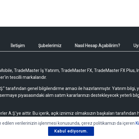
İletişim
Şubelerimiz
Nasıl Hesap Açabilirim?
Uy
obile, TradeMaster İş Yatırım, TradeMaster FX, TradeMaster FX Plus, I
'in tescilli markalarıdır.
Ş.” tarafından genel bilgilendirme amacı ile hazırlanmıştır. Yatırım bilgi,
sermaye piyasasındaki alım satım kararlarınızı destekleyecek yeterli bilg
rler A.Ş.’ye aittir. Bu içerik, açık iznimiz olmaksızın başkaları tarafından
lamaz, yayımlanamaz veya değiştirilemez.
e edilen verilerinizin işlenmesi konusunda, çerez politikamızı da içeren
K
Kabul ediyorum.