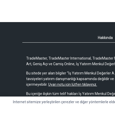
Hakkında
TradeMaster, TradeMaster International, TradeMaster M
Art, Geniş Açı ve Camiş Online, İş Yatırım Menkul Değerler
Bu sitede yer alan bilgiler “İş Yatırım Menkul Değerler A.
tavsiyeleri yatırım danışmanlığı kapsamında değildir ve 
içermeyebilir.
Uyarı notu için lütfen tıklayınız.
Bu içeriğe ilişkin tüm telif hakları İş Yatırım Menkul Değe
bir amaçla, kısmen veya tamamen çoğaltılamaz, dağıtı
İnternet sitemize yerleştirilen çerezler ve diğer yöntemlerle eld