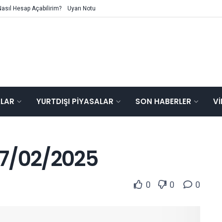
Nasıl Hesap Açabilirim?
Uyarı Notu
ALAR
YURTDIŞI PIYASALAR
SON HABERLER
V
 17/02/2025
0
0
0