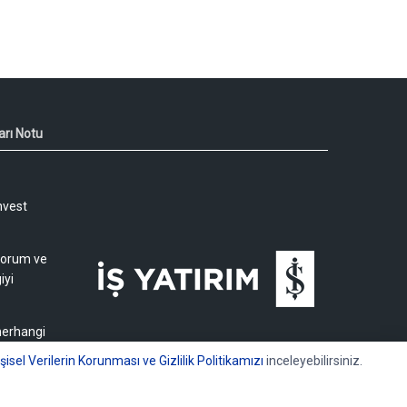
arı Notu
nvest
 yorum ve
iyi
 herhangi
işisel Verilerin Korunması ve Gizlilik Politikamızı
inceleyebilirsiniz.