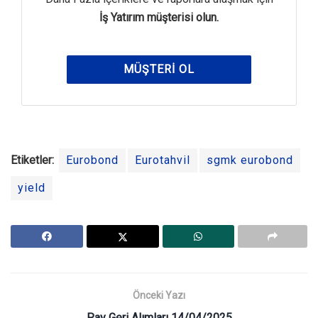
İş Yatırım müşterisi olun.
MÜŞTERI OL
Etiketler:
Eurobond
Eurotahvil
sgmk eurobond
yield
Önceki Yazı
Pay Geri Alımları 14/04/2025