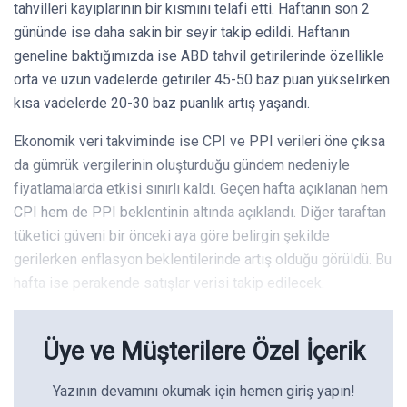
tahvilleri kayıplarının bir kısmını telafi etti. Haftanın son 2
gününde ise daha sakin bir seyir takip edildi. Haftanın
geneline baktığımızda ise ABD tahvil getirilerinde özellikle
orta ve uzun vadelerde getiriler 45-50 baz puan yükselirken
kısa vadelerde 20-30 baz puanlık artış yaşandı.
Ekonomik veri takviminde ise CPI ve PPI verileri öne çıksa
da gümrük vergilerinin oluşturduğu gündem nedeniyle
fiyatlamalarda etkisi sınırlı kaldı. Geçen hafta açıklanan hem
CPI hem de PPI beklentinin altında açıklandı. Diğer taraftan
tüketici güveni bir önceki aya göre belirgin şekilde
gerilerken enflasyon beklentilerinde artış olduğu görüldü. Bu
hafta ise perakende satışlar verisi takip edilecek.
Üye ve Müşterilere Özel İçerik
Yazının devamını okumak için hemen giriş yapın!