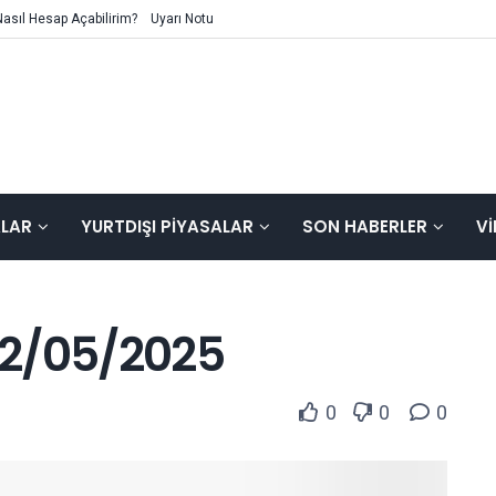
Nasıl Hesap Açabilirim?
Uyarı Notu
ALAR
YURTDIŞI PIYASALAR
SON HABERLER
V
 12/05/2025
0
0
0