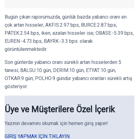
Bugün çıkan raporumuzda, günlük bazda yabancı oranı en
çok artan hisseler; AKFIS:2.97 bps, BURCE:2.87 bps,
PATEK:2.54 bps, iken, azalan hisseler ise; OBASE:-5.39 bps,
EUREN:-4.73 bps, BAYRK:-3.3 bps. olarak
görüntülenmektedir.
Son günlerde yabancı oranı sürekli artan hisselerden 5
tanesi; BALSU:10 gün, DERIM:10 gün, ETYAT:10 gün,
OTKAR:9 gün, POLHO:9 gündür yabancı oranları sürekli artış
gösteriyor.
Üye ve Müşterilere Özel İçerik
Yazının devamını okumak için hemen giriş yapın!
GIRIŞ YAPMAK IÇIN TIKLAYIN.