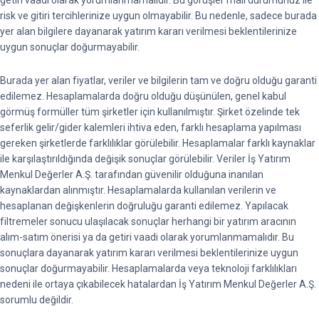
getiri vaadi olarak yorumlanmamalıdır. Bu görüşler mali durumunuz ile
risk ve gitiri tercihlerinize uygun olmayabilir. Bu nedenle, sadece burada
yer alan bilgilere dayanarak yatırım kararı verilmesi beklentilerinize
uygun sonuçlar doğurmayabilir.
Burada yer alan fiyatlar, veriler ve bilgilerin tam ve doğru olduğu garanti
edilemez. Hesaplamalarda doğru olduğu düşünülen, genel kabul
görmüş formüller tüm şirketler için kullanılmıştır. Şirket özelinde tek
seferlik gelir/gider kalemleri ihtiva eden, farklı hesaplama yapılması
gereken şirketlerde farklılıklar görülebilir. Hesaplamalar farklı kaynaklar
ile karşılaştırıldığında değişik sonuçlar görülebilir. Veriler İş Yatırım
Menkul Değerler A.Ş. tarafından güvenilir olduğuna inanılan
kaynaklardan alınmıştır. Hesaplamalarda kullanılan verilerin ve
hesaplanan değişkenlerin doğruluğu garanti edilemez. Yapılacak
filtremeler sonucu ulaşılacak sonuçlar herhangi bir yatırım aracının
alım-satım önerisi ya da getiri vaadi olarak yorumlanmamalıdır. Bu
sonuçlara dayanarak yatırım kararı verilmesi beklentilerinize uygun
sonuçlar doğurmayabilir. Hesaplamalarda veya teknoloji farklılıkları
nedeni ile ortaya çıkabilecek hatalardan İş Yatırım Menkul Değerler A.Ş.
sorumlu değildir.