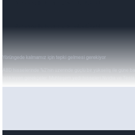
Günlük Açığa Satış Bilgileri 06/08/2026
Günlük Açığa Satış Bilgileri 06/08/2026
Yörüngede kalmamız için tepki gelmesi gerekiyor
ABD hisselerinde %2’nin üzerinde güçlü bir yükseliş ile güne başl
tetikleyen gerekçeler. Muhteşem yedi hisseleri Nvidia ve Tesla 
Günlük Yabancı Oranları 06/08/2026
Günlük Yabancı Oranları 06/08/2026