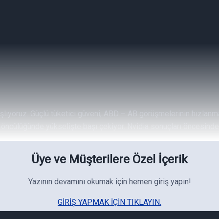
ıyoruz. Güçlü tüketici güveni, ABD – AB görüşmelerinin hızlanması v
öncülüğünde yükselişte başı çekiyor. Nvidia sonuçları öncesinde y
Üye ve Müşterilere Özel İçerik
Yazının devamını okumak için hemen giriş yapın!
GIRIŞ YAPMAK IÇIN TIKLAYIN.