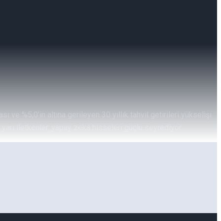
e %5,0’in altına gerileyen 30 yıllık tahvil getirileri yükselişi
arı iletkenler, yapay zeka hisseleri güçlü seyrediyor.