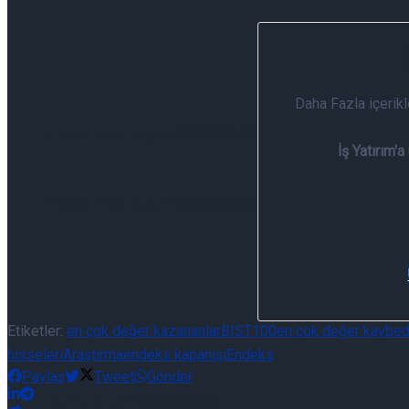
Ü
Daha Fazla içerik
Piyasalarda Bugün 06/08/2026
İş Yatırım'a
Piyasalarda Bugün 06/08/2026
Etiketler:
en çok değer kazananlar
BIST100
en çok değer kaybed
hisseleri
Araştırma
endeks kapanışı
Endeks
Paylaş
Tweet
Gönder
Teknik Bülten 06/08/2026