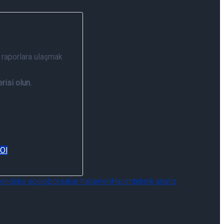
i Ol
 raporlara ulaşmak
risi olun.
 Ol
endeks açılışı
borsa
kar haberleri
Hacim
teknik analiz