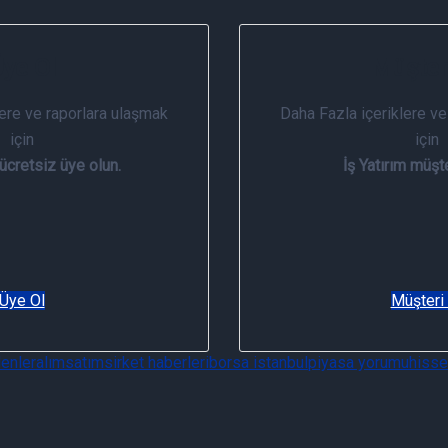
ye Ol
Müşter
lere ve raporlara ulaşmak
Daha Fazla içeriklere ve
için
için
 ücretsiz üye olun.
İş Yatırım müşte
Üye Ol
Müşteri
enler
alım
satım
sirket haberleri
borsa istanbul
piyasa yorumu
hisse