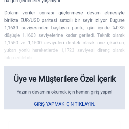
da geri çekilmeler yaşanıyor.
Doların veriler sonrası güçlenmeye devam etmesiyle
birlikte EUR/USD paritesi satıcılı bir seyir izliyor. Bugüne
1,1639 seviyesinden başlayan parite, gün içinde %0,35
düşüşle 1,1603 seviyelerine kadar geriledi. Teknik olarak
1,1550 ve 1,1500 seviyeleri destek olarak öne çıkarken,
yukarı yönlü hareketlerde 1,1723 seviyesi direnç olarak
takip edilebilir.
Üye ve Müşterilere Özel İçerik
Yazının devamını okumak için hemen giriş yapın!
GIRIŞ YAPMAK IÇIN TIKLAYIN.