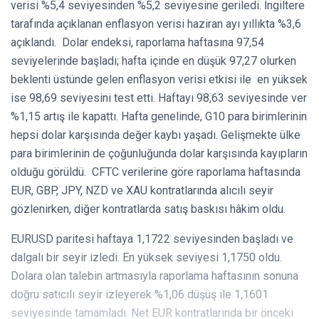
verisi %5,4 seviyesinden %5,2 seviyesine geriledi. İngiltere
tarafında açıklanan enflasyon verisi haziran ayı yıllıkta %3,6
açıklandı. Dolar endeksi, raporlama haftasına 97,54
seviyelerinde başladı; hafta içinde en düşük 97,27 olurken
beklenti üstünde gelen enflasyon verisi etkisi ile en yüksek
ise 98,69 seviyesini test etti. Haftayı 98,63 seviyesinde ver
%1,15 artış ile kapattı. Hafta genelinde, G10 para birimlerinin
hepsi dolar karşısında değer kaybı yaşadı. Gelişmekte ülke
para birimlerinin de çoğunluğunda dolar karşısında kayıpların
olduğu görüldü. CFTC verilerine göre raporlama haftasında
EUR, GBP, JPY, NZD ve XAU kontratlarında alıcılı seyir
gözlenirken, diğer kontratlarda satış baskısı hâkim oldu.
EURUSD paritesi haftaya 1,1722 seviyesinden başladı ve
dalgalı bir seyir izledi. En yüksek seviyesi 1,1750 oldu.
Dolara olan talebin artmasıyla raporlama haftasının sonuna
doğru satıcılı seyir izleyerek %1,06 düşüş ile 1,1601
seviyesinde tamamladı. Net EUR kontratlarında bir önceki