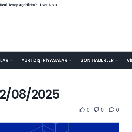
Nasıl Hesap Açabilirim?
Uyarı Notu
ALAR
YURTDIŞI PIYASALAR
SON HABERLER
V
 12/08/2025
0
0
0