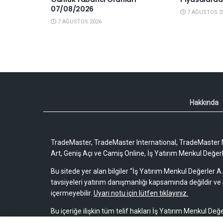
07/08/2026
7 AĞUSTOS 2
7 AĞUSTOS 2026
Hakkında
TradeMaster, TradeMaster International, TradeMaster M
Art, Geniş Açı ve Camiş Online, İş Yatırım Menkul Değerler
Bu sitede yer alan bilgiler “İş Yatırım Menkul Değerler A.
tavsiyeleri yatırım danışmanlığı kapsamında değildir ve 
içermeyebilir.
Uyarı notu için lütfen tıklayınız.
Bu içeriğe ilişkin tüm telif hakları İş Yatırım Menkul Değe
bir amaçla, kısmen veya tamamen çoğaltılamaz, dağıtı