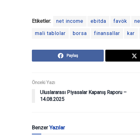
Etiketler:
net income
ebitda
favök
ne
mali tablolar
borsa
finansallar
kar
Paylaş
Önceki Yazı
Uluslararası Piyasalar Kapanış Raporu –
14.08.2025
Benzer
Yazılar