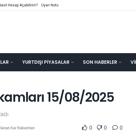
Nasıl Hesap Açabilirim?
Uyarı Notu
ALAR
YURTDIŞI PIYASALAR
SON HABERLER
V
kamları 15/08/2025
ladı
0
0
0
lanan Kar Rakamları