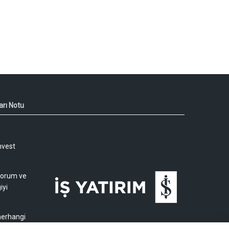
arı Notu
nvest
 yorum ve
iyi
 herhangi