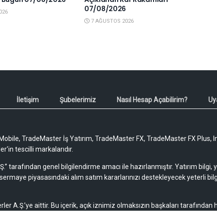
07/08/2026
026
7 AĞUSTOS 2026
İletişim
Şubelerimiz
Nasıl Hesap Açabilirim?
Uy
obile, TradeMaster İş Yatırım, TradeMaster FX, TradeMaster FX Plus, I
'in tescilli markalarıdır.
Ş.” tarafından genel bilgilendirme amacı ile hazırlanmıştır. Yatırım bilgi,
sermaye piyasasındaki alım satım kararlarınızı destekleyecek yeterli bilg
rler A.Ş.’ye aittir. Bu içerik, açık iznimiz olmaksızın başkaları tarafından
lamaz, yayımlanamaz veya değiştirilemez.