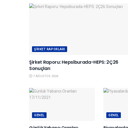
ŞIRKET RAPORLARI
Şirket Raporu: Hepsiburada-HEPS: 2Ç26
Sonuçları
7 AĞUSTOS 2026
GENEL
GENEL
Günlük Yabancı Oranları
Piyasalard