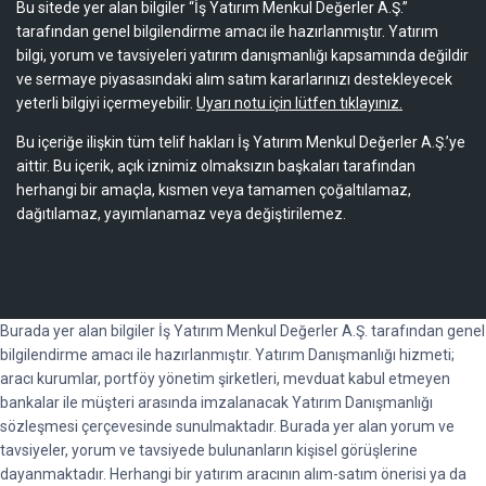
Bu sitede yer alan bilgiler “İş Yatırım Menkul Değerler A.Ş.”
tarafından genel bilgilendirme amacı ile hazırlanmıştır. Yatırım
bilgi, yorum ve tavsiyeleri yatırım danışmanlığı kapsamında değildir
ve sermaye piyasasındaki alım satım kararlarınızı destekleyecek
yeterli bilgiyi içermeyebilir.
Uyarı notu için lütfen tıklayınız.
Bu içeriğe ilişkin tüm telif hakları İş Yatırım Menkul Değerler A.Ş.’ye
aittir. Bu içerik, açık iznimiz olmaksızın başkaları tarafından
herhangi bir amaçla, kısmen veya tamamen çoğaltılamaz,
dağıtılamaz, yayımlanamaz veya değiştirilemez.
Burada yer alan bilgiler İş Yatırım Menkul Değerler A.Ş. tarafından genel
bilgilendirme amacı ile hazırlanmıştır. Yatırım Danışmanlığı hizmeti;
aracı kurumlar, portföy yönetim şirketleri, mevduat kabul etmeyen
bankalar ile müşteri arasında imzalanacak Yatırım Danışmanlığı
sözleşmesi çerçevesinde sunulmaktadır. Burada yer alan yorum ve
tavsiyeler, yorum ve tavsiyede bulunanların kişisel görüşlerine
dayanmaktadır. Herhangi bir yatırım aracının alım-satım önerisi ya da