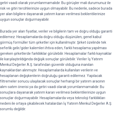
getiri vaadi olarak yorumlanmamalıdır. Bu görüşler mali durumunuz ile
risk ve gitiri tercihlerinize uygun olmayabilir. Bu nedenle, sadece burada
yer alan bilgilere dayanarak yatırım kararı verilmesi beklentilerinize
uygun sonuçlar doğurmayabilir.
Burada yer alan fiyatlar, veriler ve bilgilerin tam ve doğru olduğu garanti
edilemez. Hesaplamalarda doğru olduğu düşünülen, genel kabul
görmüş formüller tüm şirketler için kullanılmıştır. Şirket özelinde tek
seferlik gelir/gider kalemleri ihtiva eden, farklı hesaplama yapılması
gereken şirketlerde farklılıklar görülebilir. Hesaplamalar farklı kaynaklar
ile karşılaştırıldığında değişik sonuçlar görülebilir. Veriler İş Yatırım
Menkul Değerler A.Ş. tarafından güvenilir olduğuna inanılan
kaynaklardan alınmıştır. Hesaplamalarda kullanılan verilerin ve
hesaplanan değişkenlerin doğruluğu garanti edilemez. Yapılacak
filtremeler sonucu ulaşılacak sonuçlar herhangi bir yatırım aracının
alım-satım önerisi ya da getiri vaadi olarak yorumlanmamalıdır. Bu
sonuçlara dayanarak yatırım kararı verilmesi beklentilerinize uygun
sonuçlar doğurmayabilir. Hesaplamalarda veya teknoloji farklılıkları
nedeni ile ortaya çıkabilecek hatalardan İş Yatırım Menkul Değerler A.Ş.
sorumlu değildir.