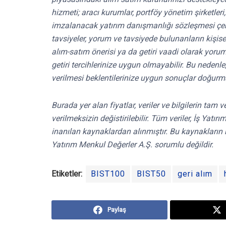
hizmeti; aracı kurumlar, portföy yönetim şirketle
imzalanacak yatırım danışmanlığı sözleşmesi çe
tavsiyeler, yorum ve tavsiyede bulunanların kişis
alım-satım önerisi ya da getiri vaadi olarak yoru
getiri tercihlerinize uygun olmayabilir. Bu nedenl
verilmesi beklentilerinize uygun sonuçlar doğurma
Burada yer alan fiyatlar, veriler ve bilgilerin tam
verilmeksizin değistirilebilir. Tüm veriler, İş Yat
inanılan kaynaklardan alınmıştır. Bu kaynakların 
Yatırım Menkul Değerler A.Ş. sorumlu değildir.
Etiketler:
BIST100
BIST50
geri alım
Paylaş