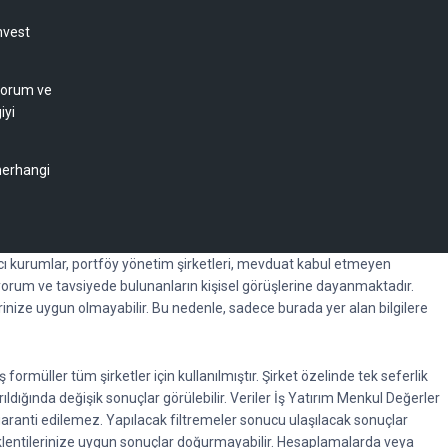
nvest
 yorum ve
iyi
 herhangi
racı kurumlar, portföy yönetim şirketleri, mevduat kabul etmeyen
orum ve tavsiyede bulunanların kişisel görüşlerine dayanmaktadır.
erinize uygun olmayabilir. Bu nedenle, sadece burada yer alan bilgilere
rmüller tüm şirketler için kullanılmıştır. Şirket özelinde tek seferlik
rıldığında değişik sonuçlar görülebilir. Veriler İş Yatırım Menkul Değerler
garanti edilemez. Yapılacak filtremeler sonucu ulaşılacak sonuçlar
beklentilerinize uygun sonuçlar doğurmayabilir. Hesaplamalarda veya