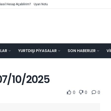
Nasıl Hesap Açabilirim?
Uyarı Notu
ALAR
YURTDIŞI PIYASALAR
SON HABERLER
V
 07/10/2025
0
0
0