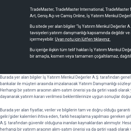
TradeMaster, TradeMaster International, TradeMaster M
Art, Geniş Açı ve Camiş Online, İş Yatırım Menkul Değerler
Bu sitede yer alan bilgiler “İş Yatırım Menkul Değerler A.
tavsiyeleri yatırım danışmanlığı kapsamında değildir ve 
içermeyebilir.
Uyarı notu için lütfen tıklayınız.
Bu içeriğe ilişkin tüm telif hakları İş Yatırım Menkul Değe
bir amaçla, kısmen veya tamamen çoğaltılamaz, dağıtı
Burada yer alan bilgiler İş Yatırım Menkul Değerler A.Ş. tarafından gene
bankalar ile müşteri arasında imzalanacak Yatırım Danışmanlığı sözleşm
Herhangi bir yatırım aracının alım-satım önerisi ya da getiri vaadi olara
dayanarak yatırım kararı verilmesi beklentilerinize uygun sonuçlar doğu
Burada yer alan fiyatlar, veriler ve bilgilerin tam ve doğru olduğu garan
gelir/gider kalemleri ihtiva eden, farklı hesaplama yapılması gereken şirket
A.Ş. tarafından güvenilir olduğuna inanılan kaynaklardan alınmıştır. He
herhangi bir yatırım aracının alım-satım önerisi ya da getiri vaadi ola