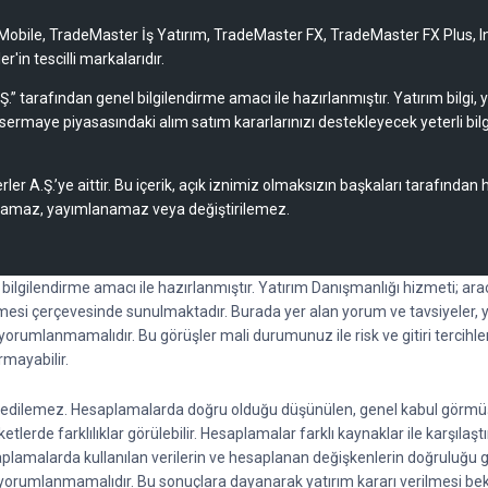
obile, TradeMaster İş Yatırım, TradeMaster FX, TradeMaster FX Plus, I
'in tescilli markalarıdır.
Ş.” tarafından genel bilgilendirme amacı ile hazırlanmıştır. Yatırım bilgi,
sermaye piyasasındaki alım satım kararlarınızı destekleyecek yeterli bilg
rler A.Ş.’ye aittir. Bu içerik, açık iznimiz olmaksızın başkaları tarafından
lamaz, yayımlanamaz veya değiştirilemez.
l bilgilendirme amacı ile hazırlanmıştır. Yatırım Danışmanlığı hizmeti; a
esi çerçevesinde sunulmaktadır. Burada yer alan yorum ve tavsiyeler, y
k yorumlanmamalıdır. Bu görüşler mali durumunuz ile risk ve gitiri tercihl
rmayabilir.
ti edilemez. Hesaplamalarda doğru olduğu düşünülen, genel kabul görmüş fo
lerde farklılıklar görülebilir. Hesaplamalar farklı kaynaklar ile karşılaştı
saplamalarda kullanılan verilerin ve hesaplanan değişkenlerin doğruluğu 
rak yorumlanmamalıdır. Bu sonuçlara dayanarak yatırım kararı verilmesi 