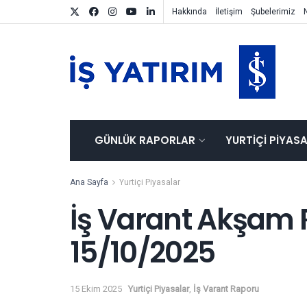
Hakkında
İletişim
Şubelerimiz
GÜNLÜK RAPORLAR
YURTIÇI PIYAS
Ana Sayfa
Yurtiçi Piyasalar
İş Varant Akşam 
15/10/2025
15 Ekim 2025
Yurtiçi Piyasalar
,
İş Varant Raporu