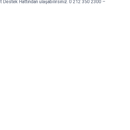
rant Destek Hattından ulaşabilirsiniz. 0 212 350 2300 –