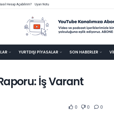
Nasıl Hesap Açabilirim?
Uyarı Notu
ALAR
YURTDIŞI PIYASALAR
SON HABERLER
V
Raporu: İş Varant
0
0
0