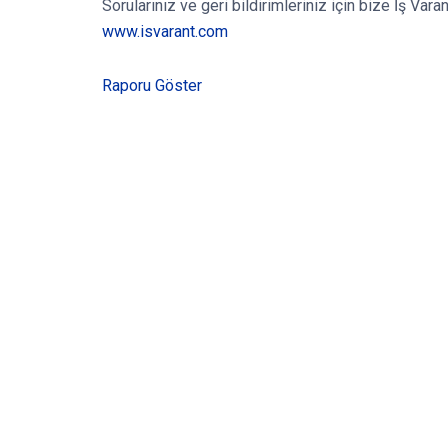
Sorularınız ve geri bildirimleriniz için bize İş Va
www.isvarant.com
Raporu Göster