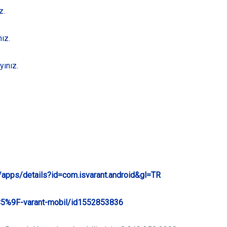
z.
ız.
yınız.
e/apps/details?id=com.isvarant.android&gl=TR
%C5%9F-varant-mobil/id1552853836