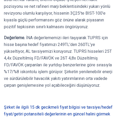
pozisyonu ve net rafineri marjı beklentisindeki yukarı yönlü
revizyonu olumlu karşılıyor, hissenin 3Ç25’te BIST-100’e
kıyasla güçlü performansını göz önüne alarak piyasanın
pozitif tepkisinin sınırlı kalmasını öngörüyoruz.
Değerleme.
İNA değerlememizi ileri taşıyarak TUPRS için
hisse başına hedef fiyatımızı 249TL’den 260TL’ye
yükseltiyor, AL tavsiyemizi koruyoruz. TUPRS hisseleri 25T
4,4x Düzeltilmiş FD/FAVÖK ve 26T 4,8x Düzeltilmiş
FD/FAVÖK çarpanları ile yurtdışı benzerlerine göre sırasıyla
%17/%8 iskontolu işlem görüyor. Şirketin yenilenebilir enerji
ve sürdürülebilir havacılık yakıtı yatırımlarının orta vadede
çarpan genişlemesine yol açabileceğini düşünüyoruz.
Şirket ile ilgili 15 dk gecikmeli fiyat bilgisi ve tavsiye/hedef
fiyat/getiri potansiteli değerlerinin en güncel halini görmek