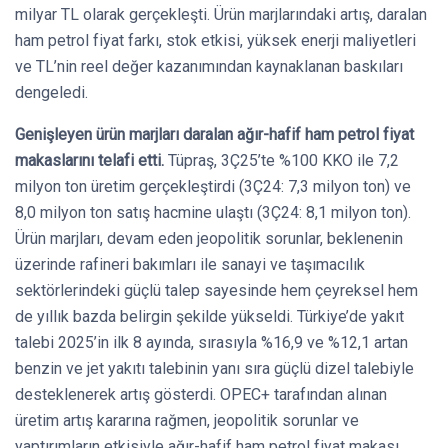
milyar TL olarak gerçekleşti. Ürün marjlarındaki artış, daralan
ham petrol fiyat farkı, stok etkisi, yüksek enerji maliyetleri
ve TL’nin reel değer kazanımından kaynaklanan baskıları
dengeledi.
Genişleyen ürün marjları daralan ağır-hafif ham petrol fiyat
makaslarını telafi etti.
Tüpraş, 3Ç25’te %100 KKO ile 7,2
milyon ton üretim gerçekleştirdi (3Ç24: 7,3 milyon ton) ve
8,0 milyon ton satış hacmine ulaştı (3Ç24: 8,1 milyon ton).
Ürün marjları, devam eden jeopolitik sorunlar, beklenenin
üzerinde rafineri bakımları ile sanayi ve taşımacılık
sektörlerindeki güçlü talep sayesinde hem çeyreksel hem
de yıllık bazda belirgin şekilde yükseldi. Türkiye’de yakıt
talebi 2025’in ilk 8 ayında, sırasıyla %16,9 ve %12,1 artan
benzin ve jet yakıtı talebinin yanı sıra güçlü dizel talebiyle
desteklenerek artış gösterdi. OPEC+ tarafından alınan
üretim artış kararına rağmen, jeopolitik sorunlar ve
yaptırımların etkisiyle ağır-hafif ham petrol fiyat makası