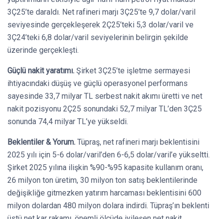
3Ç25’te daraldı. Net rafineri marjı 3Ç25’te 9,7 dolar/varil
seviyesinde gerçekleşerek 2Ç25’teki 5,3 dolar/varil ve
3Ç24’teki 6,8 dolar/varil seviyelerinin belirgin şekilde
üzerinde gerçekleşti.
Güçlü nakit yaratımı.
Şirket 3Ç25’te işletme sermayesi
ihtiyacındaki düşüş ve güçlü operasyonel performans
sayesinde 33,7 milyar TL serbest nakit akımı üretti ve net
nakit pozisyonu 2Ç25 sonundaki 52,7 milyar TL’den 3Ç25
sonunda 74,4 milyar TL’ye yükseldi.
Beklentiler & Yorum.
Tüpraş, net rafineri marjı beklentisini
2025 yılı için 5-6 dolar/varil’den 6-6,5 dolar/varil’e yükseltti.
Şirket 2025 yılına ilişkin %90-%95 kapasite kullanım oranı,
26 milyon ton üretim, 30 milyon ton satış beklentilerinde
değişikliğe gitmezken yatırım harcaması beklentisini 600
milyon dolardan 480 milyon dolara indirdi. Tüpraş’ın beklenti
üstü net kar rakamı, önemli ölçüde iyileşen net nakit