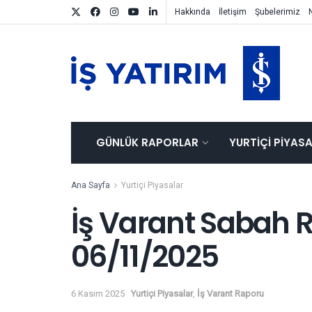
Hakkında
İletişim
Şubelerimiz
GÜNLÜK RAPORLAR
YURTIÇI PIYAS
Ana Sayfa
Yurtiçi Piyasalar
İş Varant Sabah R
06/11/2025
6 Kasım 2025
Yurtiçi Piyasalar
,
İş Varant Raporu