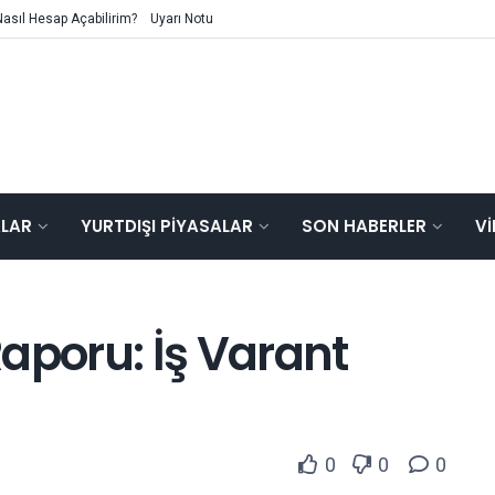
Nasıl Hesap Açabilirim?
Uyarı Notu
ALAR
YURTDIŞI PIYASALAR
SON HABERLER
V
aporu: İş Varant
0
0
0