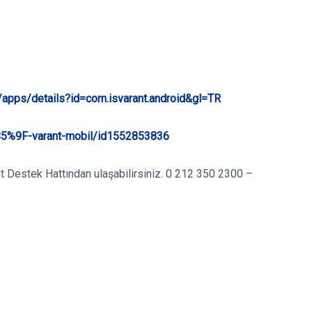
e/apps/details?id=com.isvarant.android&gl=TR
%C5%9F-varant-mobil/id1552853836
rant Destek Hattından ulaşabilirsiniz. 0 212 350 2300 –