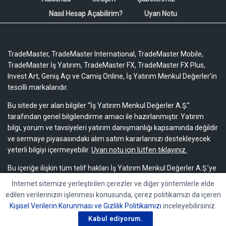
Nasıl Hesap Açabilirim?
Uyarı Notu
TradeMaster, TradeMaster International, TradeMaster Mobile,
TradeMaster İş Yatırım, TradeMaster FX, TradeMaster FX Plus,
Invest Art, Geniş Açı ve Camiş Online, İş Yatırım Menkul Değerler'in
tescilli markalarıdır.
Bu sitede yer alan bilgiler “İş Yatırım Menkul Değerler A.Ş.”
tarafından genel bilgilendirme amacı ile hazırlanmıştır. Yatırım
bilgi, yorum ve tavsiyeleri yatırım danışmanlığı kapsamında değildir
ve sermaye piyasasındaki alım satım kararlarınızı destekleyecek
yeterli bilgiyi içermeyebilir.
Uyarı notu için lütfen tıklayınız.
Bu içeriğe ilişkin tüm telif hakları İş Yatırım Menkul Değerler A.Ş.’ye
aittir. Bu içerik, açık iznimiz olmaksızın başkaları tarafından
İnternet sitemize yerleştirilen çerezler ve diğer yöntemlerle elde
herhangi bir amaçla, kısmen veya tamamen çoğaltılamaz,
edilen verilerinizin işlenmesi konusunda, çerez politikamızı da içeren
dağıtılamaz, yayımlanamaz veya değiştirilemez.
Kişisel Verilerin Korunması ve Gizlilik Politikamızı
inceleyebilirsiniz.
Kabul ediyorum.