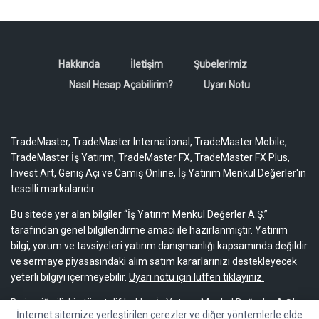
Hakkında
İletişim
Şubelerimiz
Nasıl Hesap Açabilirim?
Uyarı Notu
TradeMaster, TradeMaster International, TradeMaster Mobile,
TradeMaster İş Yatırım, TradeMaster FX, TradeMaster FX Plus,
Invest Art, Geniş Açı ve Camiş Online, İş Yatırım Menkul Değerler'in
tescilli markalarıdır.
Bu sitede yer alan bilgiler “İş Yatırım Menkul Değerler A.Ş.”
tarafından genel bilgilendirme amacı ile hazırlanmıştır. Yatırım
bilgi, yorum ve tavsiyeleri yatırım danışmanlığı kapsamında değildir
ve sermaye piyasasındaki alım satım kararlarınızı destekleyecek
yeterli bilgiyi içermeyebilir.
Uyarı notu için lütfen tıklayınız.
Bu içeriğe ilişkin tüm telif hakları İş Yatırım Menkul Değerler A.Ş.’ye
İnternet sitemize yerleştirilen çerezler ve diğer yöntemlerle elde
aittir. Bu içerik, açık iznimiz olmaksızın başkaları tarafından