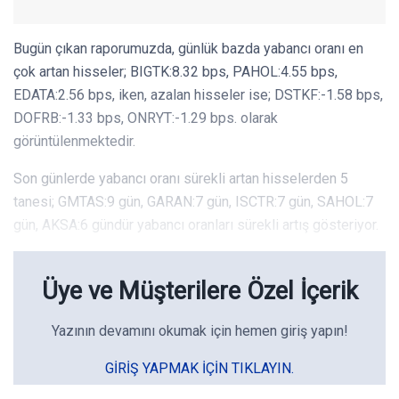
Bugün çıkan raporumuzda, günlük bazda yabancı oranı en
çok artan hisseler; BIGTK:8.32 bps, PAHOL:4.55 bps,
EDATA:2.56 bps, iken, azalan hisseler ise; DSTKF:-1.58 bps,
DOFRB:-1.33 bps, ONRYT:-1.29 bps. olarak
görüntülenmektedir.
Son günlerde yabancı oranı sürekli artan hisselerden 5
tanesi; GMTAS:9 gün, GARAN:7 gün, ISCTR:7 gün, SAHOL:7
gün, AKSA:6 gündür yabancı oranları sürekli artış gösteriyor.
Üye ve Müşterilere Özel İçerik
Yazının devamını okumak için hemen giriş yapın!
GIRIŞ YAPMAK IÇIN TIKLAYIN.