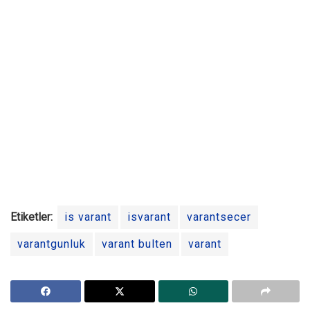
Etiketler:
is varant
isvarant
varantsecer
varantgunluk
varant bulten
varant