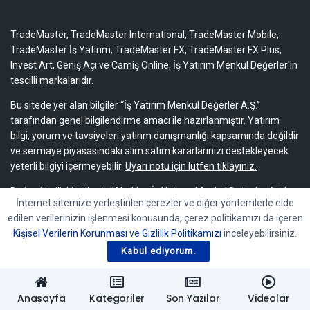
TradeMaster, TradeMaster International, TradeMaster Mobile,
TradeMaster İş Yatırım, TradeMaster FX, TradeMaster FX Plus,
Invest Art, Geniş Açı ve Camiş Online, İş Yatırım Menkul Değerler'in
tescilli markalarıdır.
Bu sitede yer alan bilgiler “İş Yatırım Menkul Değerler A.Ş.”
tarafından genel bilgilendirme amacı ile hazırlanmıştır. Yatırım
bilgi, yorum ve tavsiyeleri yatırım danışmanlığı kapsamında değildir
ve sermaye piyasasındaki alım satım kararlarınızı destekleyecek
yeterli bilgiyi içermeyebilir.
Uyarı notu için lütfen tıklayınız.
Bu içeriğe ilişkin tüm telif hakları İş Yatırım Menkul Değerler A.Ş.’ye
İnternet sitemize yerleştirilen çerezler ve diğer yöntemlerle elde
aittir. Bu içerik, açık iznimiz olmaksızın başkaları tarafından
edilen verilerinizin işlenmesi konusunda, çerez politikamızı da içeren
herhangi bir amaçla, kısmen veya tamamen çoğaltılamaz,
Kişisel Verilerin Korunması ve Gizlilik Politikamızı
inceleyebilirsiniz.
dağıtılamaz, yayımlanamaz veya değiştirilemez.
Kabul ediyorum.
Anasayfa
Kategoriler
Son Yazılar
Videolar