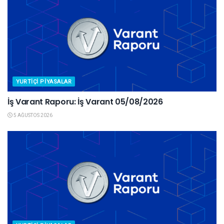
YURTIÇI PIYASALAR
İş Varant Raporu: İş Varant 05/08/2026
5 AĞUSTOS 2026