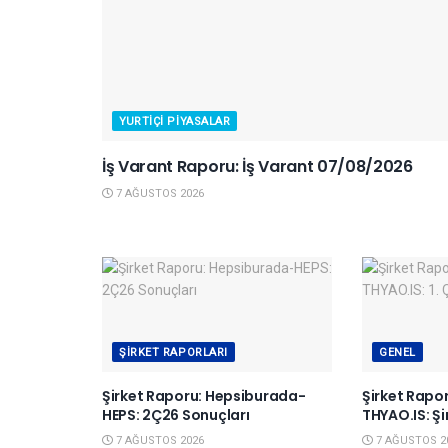
YURTIÇI PIYASALAR
İş Varant Raporu: İş Varant 07/08/2026
7 AĞUSTOS 2026
ŞIRKET RAPORLARI
GENEL
Şirket Raporu: Hepsiburada-
Şirket Rapor
HEPS: 2Ç26 Sonuçları
THYAO.IS: Ş
7 AĞUSTOS 2026
7 AĞUSTOS 2