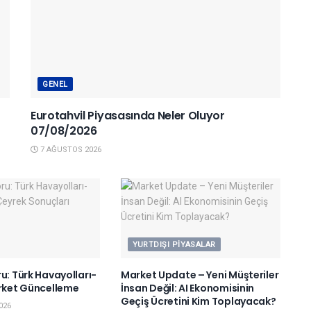
GENEL
Eurotahvil Piyasasında Neler Oluyor
07/08/2026
7 AĞUSTOS 2026
YURTDIŞI PIYASALAR
u: Türk Havayolları-
Market Update – Yeni Müşteriler
irket Güncelleme
İnsan Değil: AI Ekonomisinin
Geçiş Ücretini Kim Toplayacak?
026