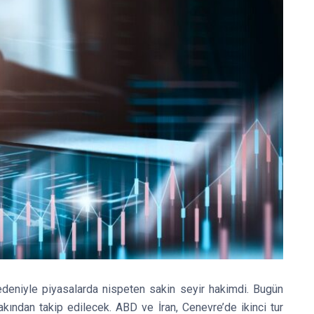
deniyle piyasalarda nispeten sakin seyir hakimdi. Bugün
kından takip edilecek. ABD ve İran, Cenevre’de ikinci tur