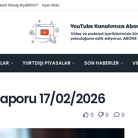
Nasıl Hesap Açabilirim?
Uyarı Notu
ALAR
YURTDIŞI PIYASALAR
SON HABERLER
V
Raporu 17/02/2026
0
0
0