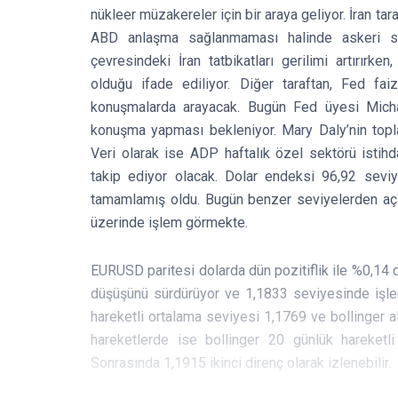
nükleer müzakereler için bir araya geliyor. İran 
ABD anlaşma sağlanmaması halinde askeri s
çevresindeki İran tatbikatları gerilimi artırırk
olduğu ifade ediliyor. Diğer taraftan, Fed faiz 
konuşmalarda arayacak. Bugün Fed üyesi Micha
konuşma yapması bekleniyor. Mary Daly’nin topl
Veri olarak ise ADP haftalık özel sektörü istihd
takip ediyor olacak. Dolar endeksi 96,92 seviy
tamamlamış oldu. Bugün benzer seviyelerden açıl
üzerinde işlem görmekte.
EURUSD paritesi dolarda dün pozitiflik ile %0,14 d
düşüşünü sürdürüyor ve 1,1833 seviyesinde işlem
hareketli ortalama seviyesi 1,1769 ve bollinger al
hareketlerde ise bollinger 20 günlük hareketli 
Sonrasında 1,1915 ikinci direnç olarak izlenebilir.