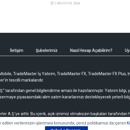
7 AĞUSTOS 2026
İletişim
Şubelerimiz
Nasıl Hesap Açabilirim?
Uy
obile, TradeMaster İş Yatırım, TradeMaster FX, TradeMaster FX Plus, I
'in tescilli markalarıdır.
Ş.” tarafından genel bilgilendirme amacı ile hazırlanmıştır. Yatırım bilgi,
sermaye piyasasındaki alım satım kararlarınızı destekleyecek yeterli bilg
rler A.Ş.’ye aittir. Bu içerik, açık iznimiz olmaksızın başkaları tarafından
lamaz, yayımlanamaz veya değiştirilemez.
e edilen verilerinizin işlenmesi konusunda, çerez politikamızı da içeren
K