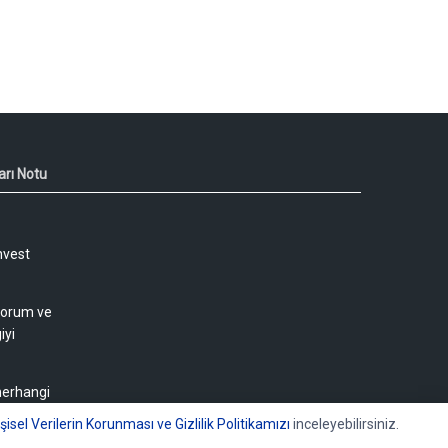
arı Notu
nvest
 yorum ve
iyi
 herhangi
işisel Verilerin Korunması ve Gizlilik Politikamızı
inceleyebilirsiniz.