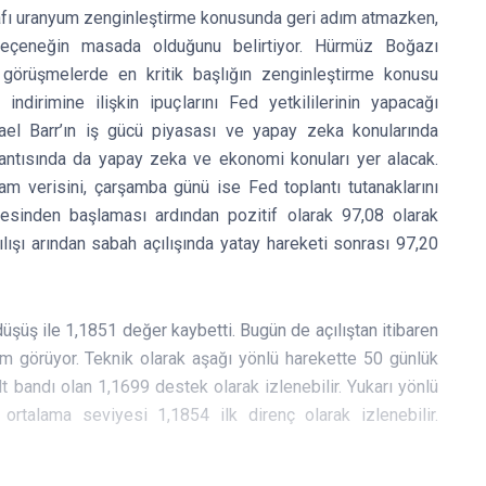
tarafı uranyum zenginleştirme konusunda geri adım atmazken,
eçeneğin masada olduğunu belirtiyor. Hürmüz Boğazı
en, görüşmelerde en kritik başlığın zenginleştirme konusu
indirimine ilişkin ipuçlarını Fed yetkililerinin yapacağı
el Barr’ın iş gücü piyasası ve yapay zeka konularında
antısında da yapay zeka ve ekonomi konuları yer alacak.
am verisini, çarşamba günü ise Fed toplantı tutanaklarını
esinden başlaması ardından pozitif olarak 97,08 olarak
ışı arından sabah açılışında yatay hareketi sonrası 97,20
üşüş ile 1,1851 değer kaybetti. Bugün de açılıştan itibaren
 görüyor. Teknik olarak aşağı yönlü harekette 50 günlük
t bandı olan 1,1699 destek olarak izlenebilir. Yukarı yönlü
ortalama seviyesi 1,1854 ilk direnç olarak izlenebilir.