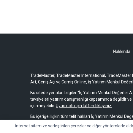
Hakkında
TradeMaster, TradeMaster International, TradeMaster M
Art, Geniş Açı ve Camiş Online, İş Yatırım Menkul Değerler
Bu sitede yer alan bilgiler “İş Yatırım Menkul Değerler A.
tavsiyeleri yatırım danışmanlığı kapsamında değildir ve 
içermeyebilir.
Uyarı notu için lütfen tıklayınız.
Bu içeriğe ilişkin tüm telif hakları İş Yatırım Menkul Değe
bir amaçla, kısmen veya tamamen çoğaltılamaz, dağıtı
İnternet sitemize yerleştirilen çerezler ve diğer yöntemlerle eld