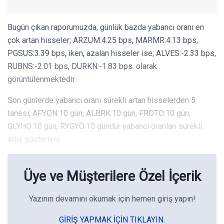
Bugün çıkan raporumuzda, günlük bazda yabancı oranı en
çok artan hisseler; ARZUM:4.25 bps, MARMR:4.13 bps,
PGSUS:3.39 bps, iken, azalan hisseler ise; ALVES:-2.33 bps,
RUBNS:-2.01 bps, DURKN:-1.83 bps. olarak
görüntülenmektedir.
Son günlerde yabancı oranı sürekli artan hisselerden 5
tanesi; AFYON:10 gün, ALBRK:10 gün, FROTO:10 gün,
GLYHO:10 gün, RYGYO:10 gündür yabancı oranları sürekli
artış gösteriyor.
Üye ve Müşterilere Özel İçerik
Yazının devamını okumak için hemen giriş yapın!
GIRIŞ YAPMAK IÇIN TIKLAYIN.