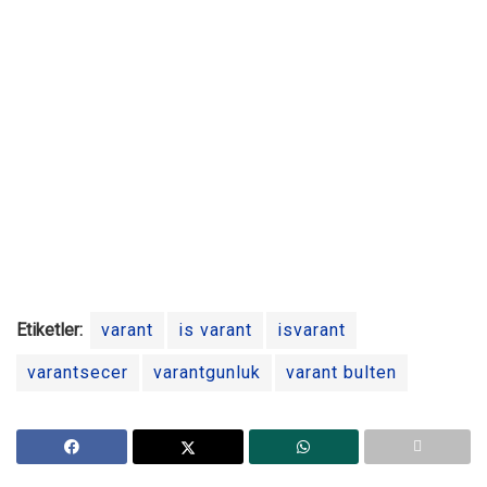
Etiketler:
varant
is varant
isvarant
varantsecer
varantgunluk
varant bulten