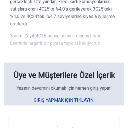
gerçekleşti. Öte yandan, kredi kartı komisyonlarının
satışlara oranı 4Ç25’te %4,0’a gerileyerek 3Ç25’teki
%4,6 ve 4Ç24’teki %4,7 seviyelerine kıyasla iyileşme
gösterdi.
Yorum: Zayıf 4Ç25 sonuçlarının ardından hisse
üzerinde negatif bir piyasa tepkisi bekliyoruz.
Üye ve Müşterilere Özel İçerik
Yazının devamını okumak için hemen giriş yapın!
GIRIŞ YAPMAK IÇIN TIKLAYIN.