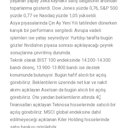
yaşanan yapay zeka kaynaklı satış dalgasının ardından
toparlanma gösterdi. Dow Jones yüzde 0,76, S&P 500
yüzde 0,77 ve Nasdaq yüzde 1,05 yükseldi.
Asya piyasalarında Çin Ay Yeni Yılı tatilinden dönerken
karışık bir performans sergiledi. Avrupa vadeli
işlemleri ise yatay seyrediyor. Yurtdışı tarafta bugün
gözler Nvidia’nın piyasa sonrası açıklayacağı çeyrek
sonuçlarına çevrilmiş durumda.
Teknik olarak BIST 100 endeksinde 14.200-14.300
bandı direnç, 13.900-13.800 bandı ise destek
konumunda bulunuyor. Bugün hafif alıcılı bir açılış
görebiliriz. Beklentilerin üzerinde net kar ve nakit
akımı açıklayan Aselsan da bugün alıcılı bir açılış
görebiliriz. Öte yandan beklentilerin altında 4Ç
finansalları açıklayan Teknosa hisselerinde satıcılı bir
açılış görebiliriz. MSCI global endeksine dahil
edilmeyeceği açıklanan Kiler Holding hisselerinde
satış baskısı görülebilir.