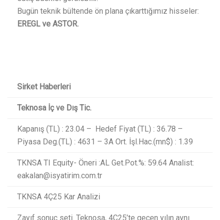
Bugün teknik bültende ön plana çıkarttığımız hisseler:
EREGL ve ASTOR.
Sirket Haberleri
Teknosa İç ve Dış Tic.
Kapanış (TL) : 23.04 – Hedef Fiyat (TL) : 36.78 –
Piyasa Deg.(TL) : 4631 – 3A Ort. İşl.Hac.(mn$) : 1.39
TKNSA TI Equity- Öneri :AL Get.Pot.%: 59.64 Analist:
eakalan@isyatirim.com.tr
TKNSA 4Ç25 Kar Analizi
Zayıf sonuç seti. Teknosa, 4Ç25’te geçen yılın aynı