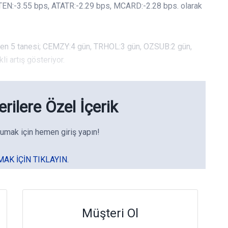
ATEN:-3.55 bps, ATATR:-2.29 bps, MCARD:-2.28 bps. olarak
rden 5 tanesi; CEMZY:4 gün, TRHOL:3 gün, OZSUB:2 gün,
i artış gösteriyor.
rilere Özel İçerik
umak için hemen giriş yapın!
MAK IÇIN TIKLAYIN.
Müşteri Ol