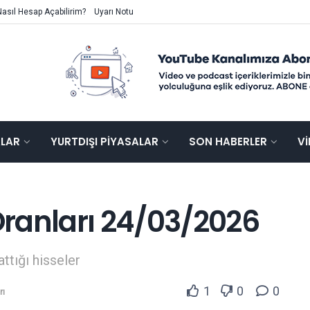
Nasıl Hesap Açabilirim?
Uyarı Notu
ALAR
YURTDIŞI PIYASALAR
SON HABERLER
V
ranları 24/03/2026
attığı hisseler
1
0
0
rı