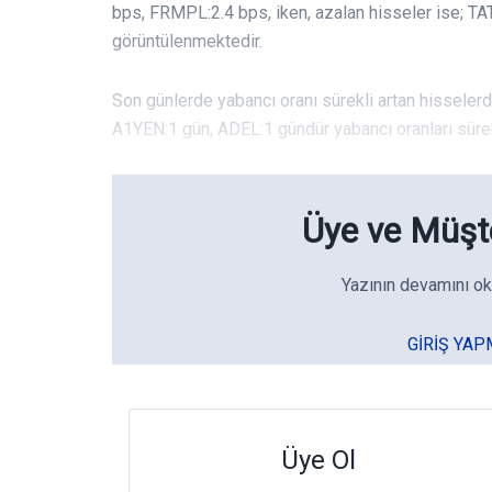
bps, FRMPL:2.4 bps, iken, azalan hisseler ise; T
görüntülenmektedir.
Son günlerde yabancı oranı sürekli artan hissele
A1YEN:1 gün, ADEL:1 gündür yabancı oranları sürekl
Üye ve Müşte
Yazının devamını ok
GIRIŞ YAP
Üye Ol