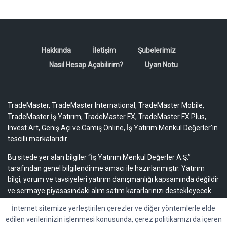
Hakkında
İletişim
Şubelerimiz
Nasıl Hesap Açabilirim?
Uyarı Notu
TradeMaster, TradeMaster International, TradeMaster Mobile,
TradeMaster İş Yatırım, TradeMaster FX, TradeMaster FX Plus,
Invest Art, Geniş Açı ve Camiş Online, İş Yatırım Menkul Değerler'in
tescilli markalarıdır.
Bu sitede yer alan bilgiler “İş Yatırım Menkul Değerler A.Ş.”
tarafından genel bilgilendirme amacı ile hazırlanmıştır. Yatırım
bilgi, yorum ve tavsiyeleri yatırım danışmanlığı kapsamında değildir
ve sermaye piyasasındaki alım satım kararlarınızı destekleyecek
yeterli bilgiyi içermeyebilir.
Uyarı notu için lütfen tıklayınız.
İnternet sitemize yerleştirilen çerezler ve diğer yöntemlerle elde
edilen verilerinizin işlenmesi konusunda, çerez politikamızı da içeren
Bu içeriğe ilişkin tüm telif hakları İş Yatırım Menkul Değerler A.Ş.’ye