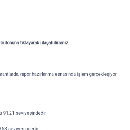
utonuna tıklayarak ulaşabilirsiniz.
arantlarda, rapor hazırlanma esnasında işlem gerçekleşiyor
tı 91,21 seviyesindedir.
89,58 seviyesindedir.