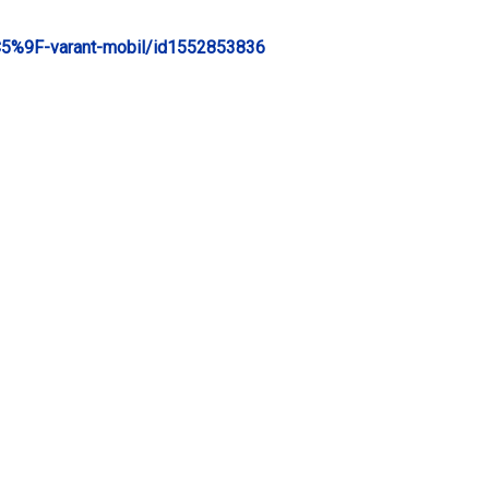
%C5%9F-varant-mobil/id1552853836