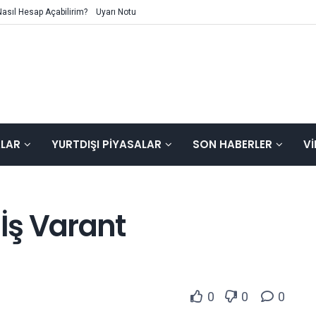
Nasıl Hesap Açabilirim?
Uyarı Notu
ALAR
YURTDIŞI PIYASALAR
SON HABERLER
V
 İş Varant
0
0
0