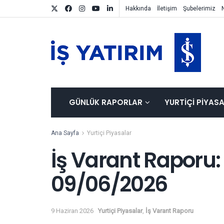
Hakkında
İletişim
Şubelerimiz
GÜNLÜK RAPORLAR
YURTIÇI PIYAS
Ana Sayfa
Yurtiçi Piyasalar
İş Varant Raporu:
09/06/2026
9 Haziran 2026
Yurtiçi Piyasalar
,
İş Varant Raporu