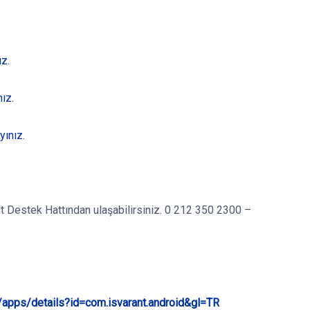
ız.
ız.
yınız.
rant Destek Hattından ulaşabilirsiniz. 0 212 350 2300 –
e/apps/details?id=com.isvarant.android&gl=TR